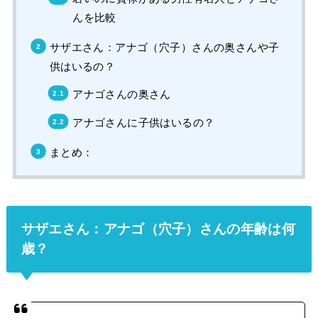
んを比較
サザエさん：アナゴ（穴子）さんの奥さんや子
供はいるの？
アナゴさんの奥さん
アナゴさんに子供はいるの？
まとめ：
サザエさん：アナゴ（穴子）さんの年齢は何
歳？