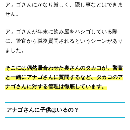
アナゴさんにかなり厳しく、隠し事などはできま
せん。
アナゴさんが年末に飲み屋をハシゴしている際
に、警官から職務質問されるというシーンがあり
ました。
そこには偶然居合わせた奥さんのタカコが、警官
と一緒にアナゴさんに質問するなど、タカコのア
ナゴさんに対する管理は徹底しています。
アナゴさんに子供はいるの？