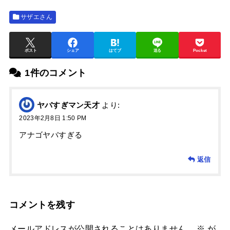
サザエさん
ポスト
シェア
はてブ
送る
Pocket
1件のコメント
ヤバすぎマン天才
より:
2023年2月8日 1:50 PM
アナゴヤバすぎる
返信
コメントを残す
メールアドレスが公開されることはありません。
※
が