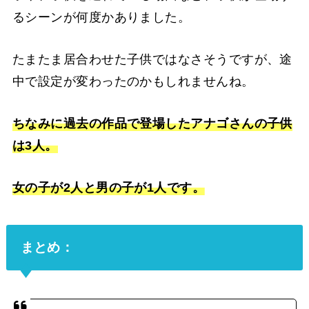
るシーンが何度かありました。
たまたま居合わせた子供ではなさそうですが、途
中で設定が変わったのかもしれませんね。
ちなみに過去の作品で登場したアナゴさんの子供
は3人。
女の子が2人と男の子が1人です。
まとめ：