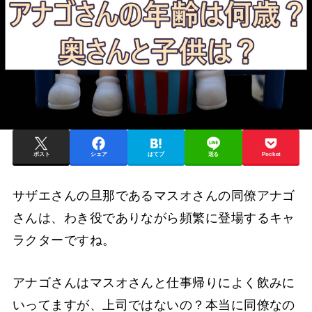
ポスト
シェア
はてブ
送る
Pocket
サザエさんの旦那であるマスオさんの同僚アナゴ
さんは、わき役でありながら頻繁に登場するキャ
ラクターですね。
アナゴさんはマスオさんと仕事帰りによく飲みに
いってますが、上司ではないの？本当に同僚なの