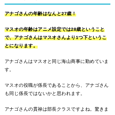
アナゴさんの年齢はなんと27歳！
マスオの年齢はアニメ設定では28歳ということ
で、アナゴさんはマスオさんより1つ下というこ
とになります。
アナゴさんはマスオと同じ海山商事に勤めていま
す。
マスオの役職が係長であることから、アナゴさん
も同じ係長ではないかと思われます。
アナゴさんの貫禄は部長クラスですよね。驚きま