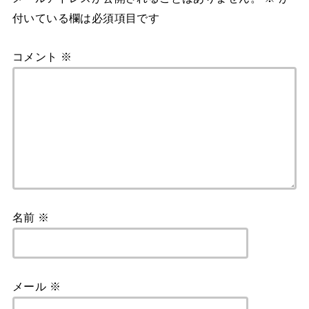
付いている欄は必須項目です
コメント
※
名前
※
メール
※