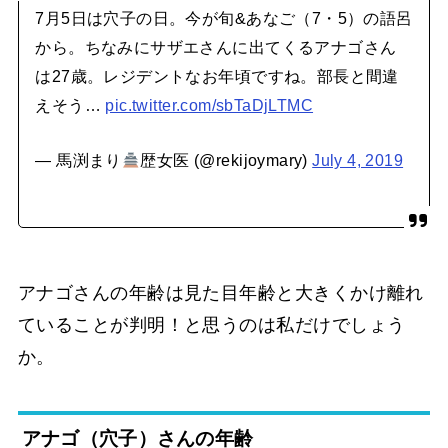
7月5日は穴子の日。今が旬&あなご（7・5）の語呂
から。ちなみにサザエさんに出てくるアナゴさん
は27歳。レジデントなお年頃ですね。部長と間違
えそう…
pic.twitter.com/sbTaDjLTMC
— 馬渕まり
歴女医 (@rekijoymary)
July 4, 2019
アナゴさんの年齢は見た目年齢と大きくかけ離れ
ていることが判明！と思うのは私だけでしょう
か。
アナゴ（穴子）さんの年齢