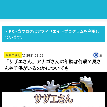
＜PR＞当ブログはアフィリエイトプログラムを利用し
ています。
2021.08.03
彩
サザエさん
「サザエさん」アナゴさんの年齢は何歳？奥さ
んや子供がいるのかについても