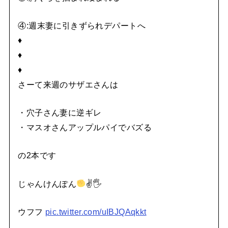
④:週末妻に引きずられデパートへ
♦️
♦️
♦️
さーて来週のサザエさんは
・穴子さん妻に逆ギレ
・マスオさんアップルパイでバズる
の2本です
じゃんけんぽん
✌
🖐
ウフフ
pic.twitter.com/uIBJQAqkkt