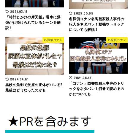
2021.03.15
2025.05.05
「時計じかけの摩天楼」電車に爆
名探偵コナン名陶芸家殺人事件の
弾が仕掛けられているシーンを解
犯人をネタバレ！動機やトリック
説！
についても解説！
名探偵コナン
名探偵コナン
2021.05.18
2024.04.17
「コナン」図書館殺人事件のトリ
黒鉄の魚影で灰原の正体がバレる⁈
ックをネタバレ！何巻で読めるの
最後はどうなったのかも
かについても