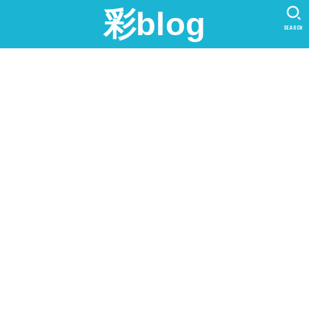
彩blog
SEARCH