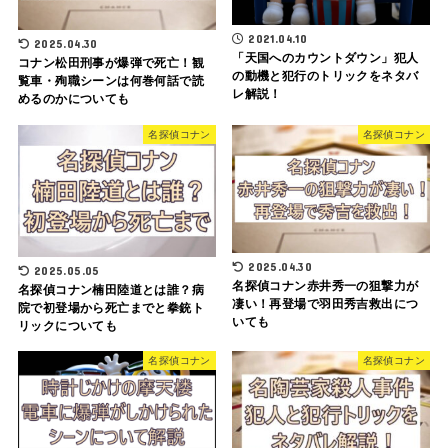
2021.04.10
2025.04.30
「天国へのカウントダウン」犯人
コナン松田刑事が爆弾で死亡！観
の動機と犯行のトリックをネタバ
覧車・殉職シーンは何巻何話で読
レ解説！
めるのかについても
名探偵コナン
名探偵コナン
2025.04.30
2025.05.05
名探偵コナン赤井秀一の狙撃力が
名探偵コナン楠田陸道とは誰？病
凄い！再登場で羽田秀吉救出につ
院で初登場から死亡までと拳銃ト
いても
リックについても
名探偵コナン
名探偵コナン