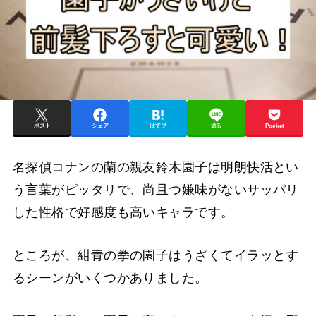
ポスト
シェア
はてブ
送る
Pocket
名探偵コナンの蘭の親友鈴木園子は明朗快活とい
う言葉がピッタリで、尚且つ嫌味がないサッパリ
した性格で好感度も高いキャラです。
ところが、紺青の拳の園子はうざくてイラッとす
るシーンがいくつかありました。