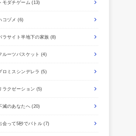
トモダチゲーム
(13)
ハコヅメ
(6)
パラサイト半地下の家族
(8)
フルーツバスケット
(4)
プロミスシンデレラ
(5)
リラクゼーション
(5)
不滅のあなたへ
(20)
出会って5秒でバトル
(7)