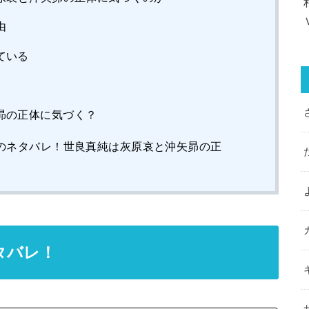
由
ている
昴の正体に気づく？
のネタバレ！世良真純は灰原哀と沖矢昴の正
タバレ！