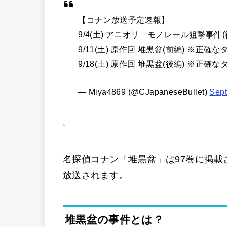
【コナン放送予定速報】
9/4(土) アニオリ モノレール狙撃事件(
9/11(土) 原作回 堆黒盆(前編) ※正確
9/18(土) 原作回 堆黒盆(後編) ※正
— Miya4869 (@CJapaneseBullet)
Sept
名探偵コナン「堆黒盆」は97巻に掲
放送されます。
堆黒盆の事件とは？