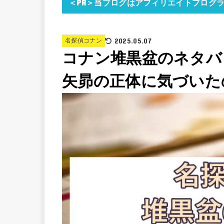
＜PR＞当ブログはアフィリエイトプログ
2025.05.07
名探偵コナン
コナン堆黒盆のネタバ
矢昴の正体に気づいた