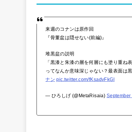
来週のコナンは原作回
『骨董盆は隠せない(前編)』
堆黒盆の説明
「黒漆と朱漆の層を何層にも塗り重ね
ってなんか意味深じゃない？最表面は
ナン
pic.twitter.com/fKsadvFkGl
— ひろしげ (@MetaRisaia)
September 