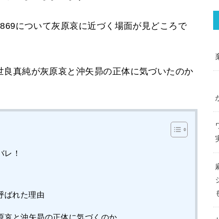
869について灰原哀に近づく場面が見どころで
世良真純が灰原哀と沖矢昴の正体に気づいたのか
バレ！
呼ばれた理由
原哀と沖矢昴の正体に気づくのか