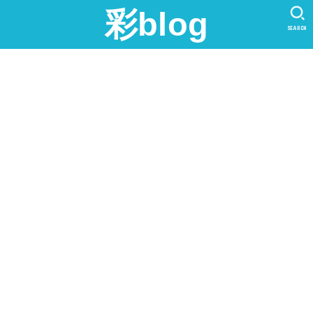
彩blog
SEARCH