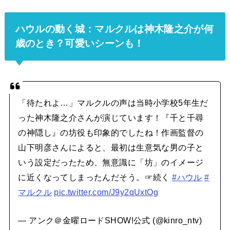
ハウルの動く城：マルクルは神木隆之介が何
歳のとき？可愛いシーンも！
「待たれよ…」マルクルの声は当時小学校5年生だ
った神木隆之介さんが演じています！『千と千尋
の神隠し』の坊役も印象的でしたね！作画監督の
山下明彦さんによると、最初は生意気な男の子と
いう設定だったため、無意識に「坊」のイメージ
に近くなってしまったんだそう。☞続く
#ハウル
#
マルクル
pic.twitter.com/J9y2qUxtOg
— アンク＠金曜ロードSHOW!公式 (@kinro_ntv)