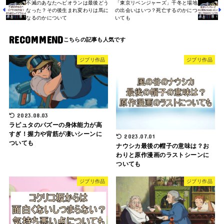
不滅のあなたへピオランは最後どう
「東京リベンジャーズ」千冬と場地
なった？その後生まれ変わりは馬に
の出会いはいつ？死亡するのかにつ
なるのかについて
いても
RECOMMEND
ジブリ作品
ジブリ作品
2023.08.03
ラピュタのパズーの身体能力が高
すぎ！握力や背筋が凄いシーンに
2023.07.01
ついても
ナウシカ最後の帽子の意味は？お
わりと原作漫画のラストシーンに
ついても
ジブリ作品
ジブリ作品