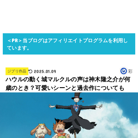
＜PR＞当ブログはアフィリエイトプログラムを利用し
ています。
2025.01.09
彩
ジブリ作品
ハウルの動く城マルクルの声は神木隆之介が何
歳のとき？可愛いシーンと過去作についても