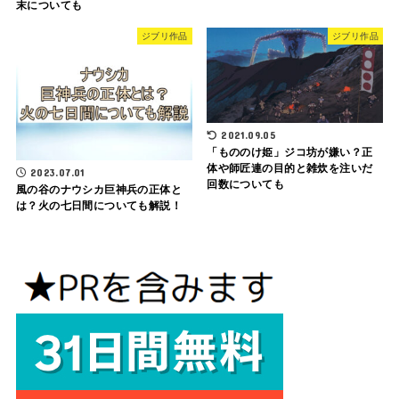
末についても
ジブリ作品
ジブリ作品
2021.09.05
「もののけ姫」ジコ坊が嫌い？正
体や師匠連の目的と雑炊を注いだ
2023.07.01
回数についても
風の谷のナウシカ巨神兵の正体と
は？火の七日間についても解説！