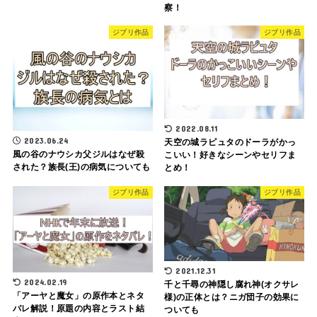
察！
ジブリ作品
ジブリ作品
2022.08.11
2023.06.24
天空の城ラピュタのドーラがかっ
風の谷のナウシカ父ジルはなぜ殺
こいい！好きなシーンやセリフま
された？族長(王)の病気についても
とめ！
ジブリ作品
ジブリ作品
2021.12.31
2024.02.19
千と千尋の神隠し腐れ神(オクサレ
「アーヤと魔女」の原作本とネタ
様)の正体とは？ニガ団子の効果に
バレ解説！原題の内容とラスト結
ついても