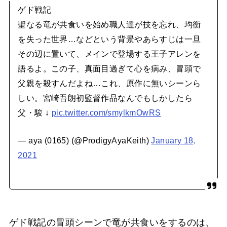
ゲド戦記
聖なる竜が共食いを始め職人達が技を忘れ、均衡
を失った世界…などという背景やあらすじは一旦
その辺に置いて、メインで登場する王子アレンを
語るよ。この子、真面目過ぎて心を病み、冒頭で
父親を殺すんだよね…これ、原作に無いシーンら
しい。宮崎吾朗初監督作品なんでもしかしたら
父・駿 ↓
pic.twitter.com/smylkmOwRS
— aya (0165) (@ProdigyAyaKeith)
January 18,
2021
ゲド戦記の冒頭シーンで竜が共食いをするのは、