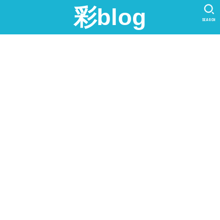
彩blog
SEARCH