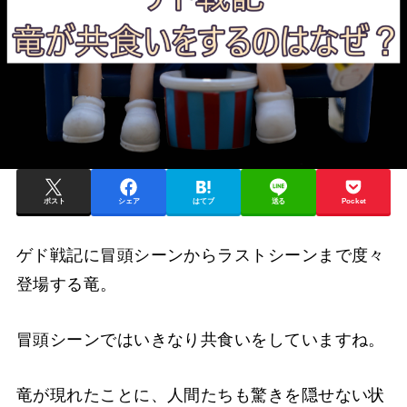
ポスト
シェア
はてブ
送る
Pocket
ゲド戦記に冒頭シーンからラストシーンまで度々
登場する竜。
冒頭シーンではいきなり共食いをしていますね。
竜が現れたことに、人間たちも驚きを隠せない状