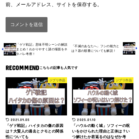
前、メールアドレス、サイトを保存する。
「ゲド戦記」意味不明シーンの解説
「不滅のあなたへ」フシの能力と
まとめ！わかりやすく謎の場面をネ
は？器の順番についても解説！
タバレ考察！
RECOMMEND
ジブリ作品
ジブリ作品
2021.09.05
2025.01.10
「ゲド戦記」ハイタカの傷の原因
「ハウルの動く城」ソフィーの呪
は？大賢人の過去とクモとの関係
いをかけられた理由と正体は？い
性についても
つ解けたか若返るのはなぜか考