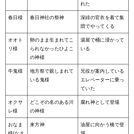
れた
春日様
春日神社の祭神
深緋の官衣を着て集
団でやってくる
オオト
卵のまま生まれてこ
湯屋で桶に浸かって
リ様
られなかったひよこ
いる
の神様
牛鬼様
地方祭で親しまれて
兄役が案内している
いる鬼様
エレベーターに乗っ
ていた
オクサ
どこぞの名のある川
腐れ神として登場
レ様
の神様
おなま
来方神
油屋に向かう橋で登
様(なま
場