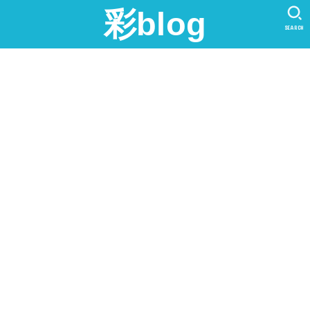
彩blog
SEARCH