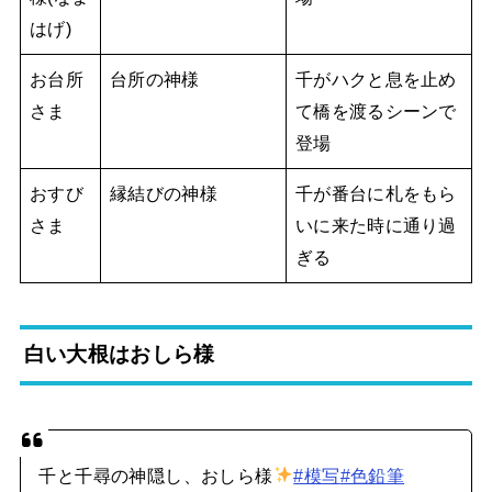
はげ)
お台所
台所の神様
千がハクと息を止め
さま
て橋を渡るシーンで
登場
おすび
縁結びの神様
千が番台に札をもら
さま
いに来た時に通り過
ぎる
白い大根はおしら様
千と千尋の神隠し、おしら様
#模写
#色鉛筆