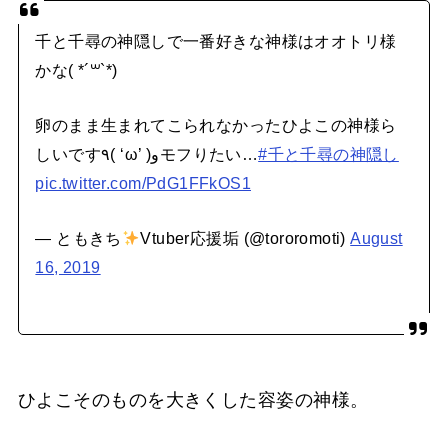
千と千尋の神隠しで一番好きな神様はオオトリ様
かな(​ *´꒳`*​)
卵のまま生まれてこられなかったひよこの神様ら
しいです٩( ‘ω’ )وモフりたい…
#千と千尋の神隠し
pic.twitter.com/PdG1FFkOS1
— ともきち
Vtuber応援垢 (@tororomoti)
August
16, 2019
ひよこそのものを大きくした容姿の神様。