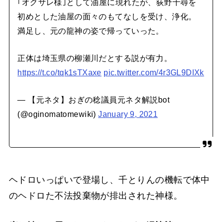
｢オクサレ様｣として油屋に現れたが、荻野千尋を
初めとした油屋の面々のもてなしを受け、浄化。
満足し、元の龍神の姿で帰っていった。
正体は埼玉県の柳瀬川だとする説が有力。
https://t.co/tqk1sTXaxe
pic.twitter.com/4r3GL9DlXk
— 【元ネタ】おぎの稔議員元ネタ解説bot
(@oginomatomewiki)
January 9, 2021
ヘドロいっぱいで登場し、千とりんの機転で体中
のヘドロた不法投棄物が排出された神様。