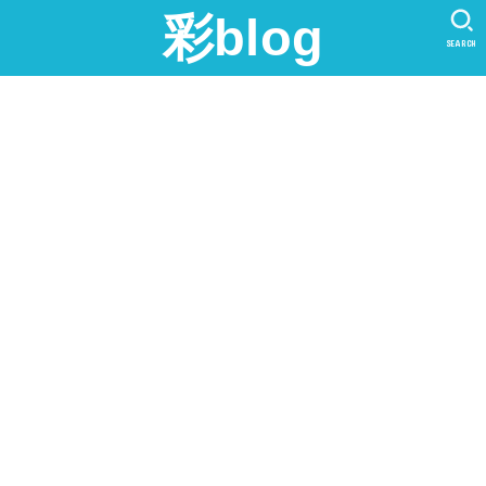
彩blog
SEARCH