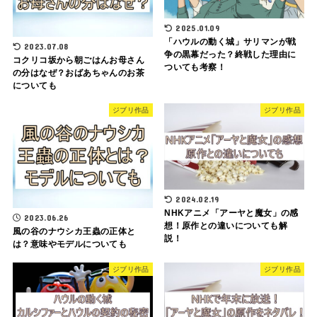
2025.01.09
「ハウルの動く城」サリマンが戦
2023.07.08
争の黒幕だった？終戦した理由に
コクリコ坂から朝ごはんお母さん
ついても考察！
の分はなぜ？おばあちゃんのお茶
についても
ジブリ作品
ジブリ作品
2024.02.19
NHKアニメ「アーヤと魔女」の感
2023.06.26
想！原作との違いについても解
風の谷のナウシカ王蟲の正体と
説！
は？意味やモデルについても
ジブリ作品
ジブリ作品