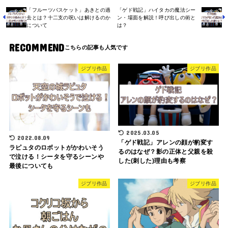
「フルーツバスケット」あきとの過
「ゲド戦記」ハイタカの魔法シー
去とは？十二支の呪いは解けるのか
ン・場面を解説！呼び出しの術と
について
は？
RECOMMEND
ジブリ作品
ジブリ作品
2025.03.05
2022.08.09
「ゲド戦記」アレンの顔が豹変す
ラピュタのロボットがかわいそう
るのはなぜ？影の正体と父親を殺
で泣ける！シータを守るシーンや
した(刺した)理由も考察
最後についても
ジブリ作品
ジブリ作品