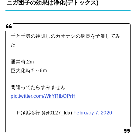
ニガ団子の効果は浄化(デトックス)
千と千尋の神隠しのカオナシの身長を予測してみ
た
通常時:2m
巨大化時:5～6m
間違ってたらすみません
pic.twitter.com/WkYRfbOPrH
— F@垢移行 (@f0127_fdx)
February 7, 2020