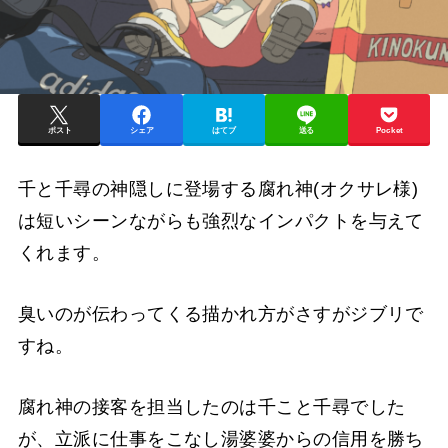
ポスト
シェア
はてブ
送る
Pocket
千と千尋の神隠しに登場する腐れ神(オクサレ様)
は短いシーンながらも強烈なインパクトを与えて
くれます。
臭いのが伝わってくる描かれ方がさすがジブリで
すね。
腐れ神の接客を担当したのは千こと千尋でした
が、立派に仕事をこなし湯婆婆からの信用を勝ち