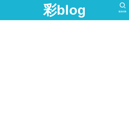
彩blog
SEARCH