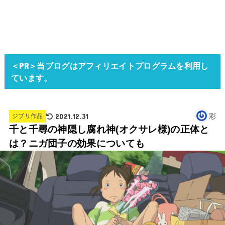
＜PR＞当ブログはアフィリエイトプログラムを利用し
ています。
2021.12.31
彩
ジブリ作品
千と千尋の神隠し腐れ神(オクサレ様)の正体と
は？ニガ団子の効果についても