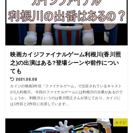
映画カイジファイナルゲーム利根川(香川照
之)の出演はある?登場シーンや前作につい
ても
2021.08.08
カイジの映画3作目「ファイナルゲーム」で注目されているキャスト
の1人利根川。 今回のファイナルゲームには利根川の出番があるので
しょうか。 利根川というのは香川照之さんが演じており、カイジに
は1作目と2作目に出演しています...
カイジ