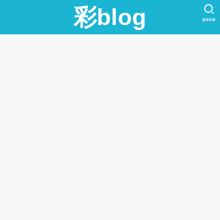
彩blog
SEARCH