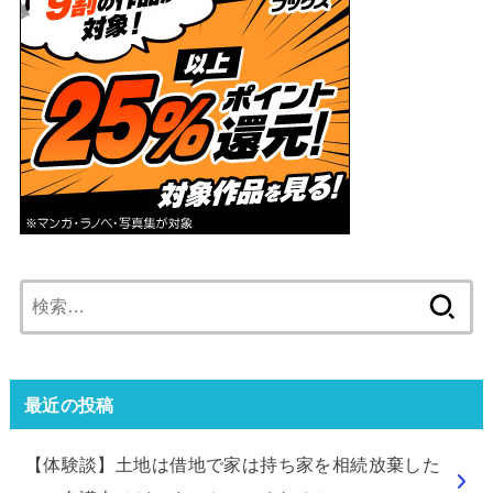
検
索:
最近の投稿
【体験談】土地は借地で家は持ち家を相続放棄した