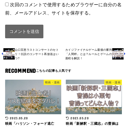
次回のコメントで使用するためブラウザーに自分の名
前、メールアドレス、サイトを保存する。
山口百恵ラストコンサートのセト
カイジファイナルゲーム最後の審判
リ！伝説のコンサート再放送はい
「人間秤」とは？ルールとゲームの
つ?
過程を解説！
RECOMMEND
映画・漫画
映画・漫画
2023.05.20
2023.05.20
映画「ハリソン・フォード逃亡
映画「新解釈・三國志」の曹操は