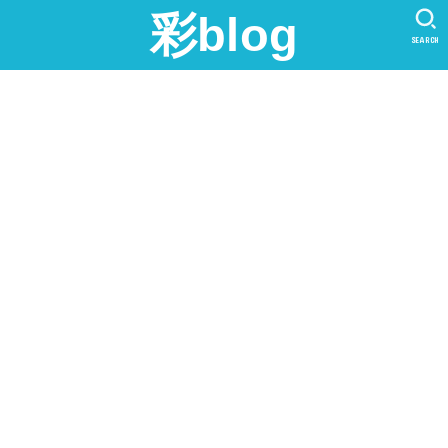
彩blog
SEARCH