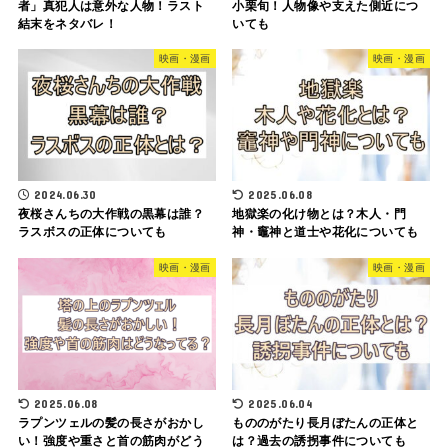
者」真犯人は意外な人物！ラスト
小栗旬！人物像や支えた側近につ
結末をネタバレ！
いても
映画・漫画
映画・漫画
2024.06.30
2025.06.08
夜桜さんちの大作戦の黒幕は誰？
地獄楽の化け物とは？木人・門
ラスボスの正体についても
神・竈神と道士や花化についても
映画・漫画
映画・漫画
2025.06.08
2025.06.04
ラプンツェルの髪の長さがおかし
もののがたり長月ぼたんの正体と
い！強度や重さと首の筋肉がどう
は？過去の誘拐事件についても