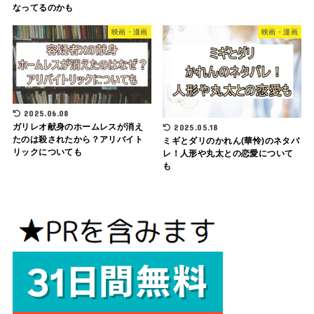
なってるのかも
映画・漫画
映画・漫画
2025.06.08
ガリレオ献身のホームレスが消え
2025.05.18
たのは殺されたから？アリバイト
ミギとダリのかれん(華怜)のネタバ
リックについても
レ！人形や丸太との恋愛について
も