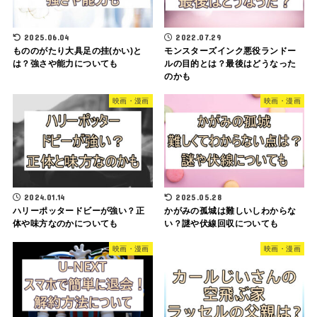
2025.06.04
2022.07.29
もののがたり大具足の挂(かい)と
モンスターズインク悪役ランドー
は？強さや能力についても
ルの目的とは？最後はどうなった
のかも
映画・漫画
映画・漫画
2024.01.14
2025.05.28
ハリーポッタードビーが強い？正
かがみの孤城は難しいしわからな
体や味方なのかについても
い？謎や伏線回収についても
映画・漫画
映画・漫画