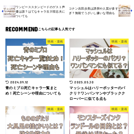
ワンピーススタンピードのゲスト声
コナン吉田歩美は誘拐や人質が多す
優は誰？はてなキャラ古川登志夫に
ぎ？無能でうざいし嫌いな理由も
ついても
RECOMMEND
映画・漫画
映画・漫画
2024.09.12
2025.05.30
青のミブロ死亡キャラ一覧まと
マッシュルはハリーポッターのパ
め！死亡シーンや理由についても
クリ？ワンパンマンやブラックク
ローバーに似てる点も
映画・漫画
映画・漫画