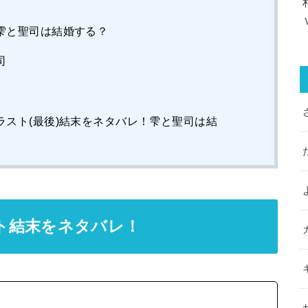
雫と聖司は結婚する？
司
ラスト(最後)結末をネタバレ！雫と聖司は結
ト結末をネタバレ！