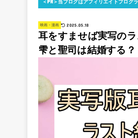
＜PR＞当ブログはアフィリエイトプログ
2025.05.18
映画・漫画
耳をすませば実写のラ
雫と聖司は結婚する？