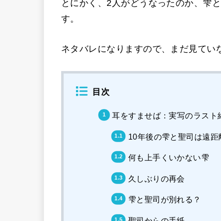
とにかく、2人がどうなったのか、雫
す。
ネタバレになりますので、まだ見てい
目次
耳をすませば：実写のラスト
10年後の雫と聖司は遠距
何も上手くいかない雫
久しぶりの再会
雫と聖司が別れる？
聖司からの手紙