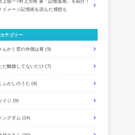
村上龍一+村上天晴 著「記憶漫画」を紹介！
Ｖイメージ記憶術を読んだ感想も
カテゴリー
さんかく窓の外側は夜
(9)
ただ離婚してないだけ
(7)
よふかしのうた
(6)
カイジ
(9)
キングダム
(14)
サザエさん
(10)