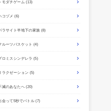
トモダチゲーム
(13)
ハコヅメ
(6)
パラサイト半地下の家族
(8)
フルーツバスケット
(4)
プロミスシンデレラ
(5)
リラクゼーション
(5)
不滅のあなたへ
(20)
出会って5秒でバトル
(7)