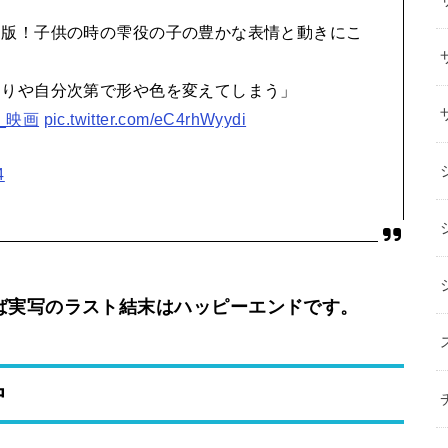
写版！子供の時の雫役の子の豊かな表情と動きにこ
周りや自分次第で形や色を変えてしまう」
h_映画
pic.twitter.com/eC4rhWyydi
4
ば実写のラスト結末はハッピーエンドです。
中