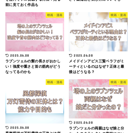
前に見ておく作品も
映画・漫画
映画・漫画
2025.06.08
2025.06.08
ラプンツェルの髪の長さがおかし
メイドインアビス三賢ベラフがミ
い！強度や重さと首の筋肉がどう
ーティといるのはなぜ？正体と最
なってるのかも
後はどうなる？
映画・漫画
映画・漫画
2025.06.08
2025.06.08
ラプンツェルの両親はなぜ娘と分