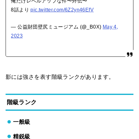
俺だけレベルアップな件〜外伝〜
8話より
pic.twitter.com/6Z2yn46EfV
— 公益財団壁尻ミュージアム (@_B0X)
May 4,
2023
影には強さを表す階級ランクがあります。
階級ランク
一般級
精鋭級