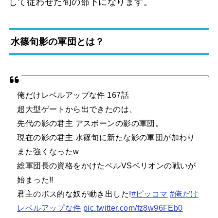
して従わせた旬の部下になります。
水篠旬影の軍団とは？
俺だけレベルアップな件 167話
超大型ゲートから出できたのは、
先代の影の君主 アスボーンの影の軍団。
現在の影の君主 水篠旬に新たな影の軍団が加わり
また強くなったw
総軍団長の資格をかけたベルVSベリオンの戦いが
始まった!!
君主のボス的な奴が動き出した!
#ピッコマ
#俺だけ
レベルアップな件
pic.twitter.com/fz8w96FEb0