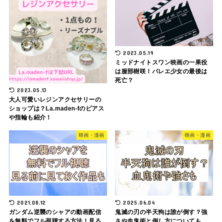
2023.05.19
ミッドナイトスワン映画の一果役
は服部樹咲！バレエ少女の最後は
死亡？
2023.05.13
大人可愛いレジンアクセサリーの
ショップは？La.maden-fのピアス
や指輪も紹介！
映画・漫画
映画・漫画
2021.08.12
2025.06.04
ガンダム逆襲のシャアの動画配信
鬼滅の刃の半天狗は誰が倒す？強
を無料でフル視聴する方法！見る
さや血鬼術と倒し方についても