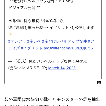
「俺だけレベルアップな件：ARISE」
ビジュアル公開 #1
水篠旬に従う最初の影の軍団で、
彼に忠誠を誓った騎士<イグリット>を公開します
#オレアラ
#俺レベ
#俺だけレベルアップな件
#ア
ライズ
#イグリット
pic.twitter.com/7F3d2QjC5S
— 【公式】俺だけレベルアップな件：ARISE
(@Sololv_ARISE_JP)
March 14, 2023
影の軍団は水篠旬が戦ったモンスターの霊を抽出