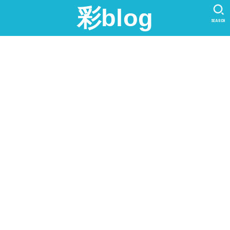
彩blog
SEARCH