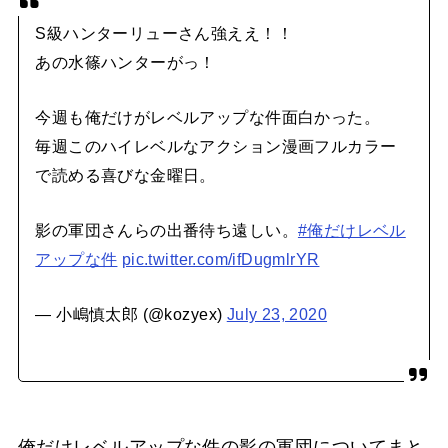
S級ハンターリューさん強ええ！！
あの水篠ハンターがっ！
今週も俺だけがレベルアップな件面白かった。
毎週このハイレベルなアクション漫画フルカラー
で読める喜びな金曜日。
影の軍団さんらの出番待ち遠しい。
#俺だけレベル
アップな件
pic.twitter.com/ifDugmlrYR
— 小嶋慎太郎 (@kozyex)
July 23, 2020
俺だけレベルアップな件の影の軍団についてまと