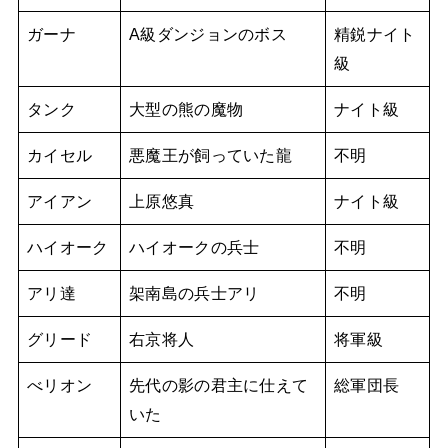
ガーナ
A級ダンジョンのボス
精鋭ナイト
級
タンク
大型の熊の魔物
ナイト級
カイセル
悪魔王が飼っていた龍
不明
アイアン
上原悠真
ナイト級
ハイオーク
ハイオークの兵士
不明
アリ達
架南島の兵士アリ
不明
グリード
右京将人
将軍級
べリオン
先代の影の君主に仕えて
総軍団長
いた