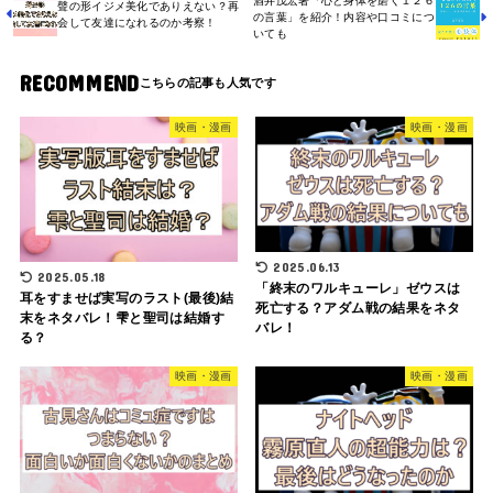
酒井茂宏著「心と身体を磨く１２６
聲の形イジメ美化でありえない？再
の言葉」を紹介！内容や口コミにつ
会して友達になれるのか考察！
いても
RECOMMEND
映画・漫画
映画・漫画
2025.06.13
2025.05.18
「終末のワルキューレ」ゼウスは
耳をすませば実写のラスト(最後)結
死亡する？アダム戦の結果をネタ
末をネタバレ！雫と聖司は結婚す
バレ！
る？
映画・漫画
映画・漫画