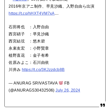
2016年京アニ制作、早見沙織、入野自由ら出演
https://t.co/hHXT4VM7xA
…
石田将也 ：入野自由
西宮硝子 ：早見沙織
西宮結弦 ：悠木碧
永束友宏 ：小野賢章
植野直花 ：金子有希
佐原みよこ：石川由依
川井み
https://t.co/3KJzzdcb8B
— ANURAG SRIVASTAVA
FB
(@ANURAGS30432506)
July 26, 2024