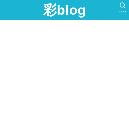
彩blog
SEARCH