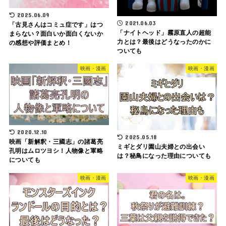
2025.06.09
2021.06.03
「古見さんはコミュ症です」はつ
「ナイトヘッド」霧原直人の超能
まらない？面白いか面白くないか
力とは？最後はどうなったのかに
の感想や評価まとめ！
ついても
映画・漫画
映画・漫画
2020.12.10
2025.05.18
映画「新解釈・三國志」の諸葛亮
ミギとダリ園山夫婦との出会い
孔明はムロツヨシ！人物像と軍略
は？秘鳥になった理由についても
についても
映画・漫画
映画・漫画