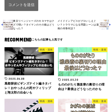
東京リベンジャーズのキヨマサはク
メイドインアビスがグロいしえぐ
ズで弱い？タイマンのその後はどう
い？トラウマになる問題シーンは漫
なった？
画の何巻何話？
RECOMMEND
映画・漫画
映画・漫画
2025.06.08
2025.05.30
風都探偵ビギンズナイト編ネタバ
もののがたり雅楽寮の裏切りの理
レ！おやっさんの死やフィリップ
由は？最後はどうなったのかも
と翔太郎の出会いも
映画・漫画
映画・漫画