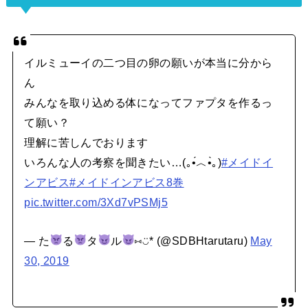
イルミューイの二つ目の卵の願いが本当に分から
ん
みんなを取り込める体になってファプタを作るっ
て願い？
理解に苦しんでおります
いろんな人の考察を聞きたい…(｡•́︿•̀｡)
#メイドイ
ンアビス
#メイドインアビス8巻
pic.twitter.com/3Xd7vPSMj5
— た
る
タ
ル
⑅◡̈* (@SDBHtarutaru)
May
30, 2019