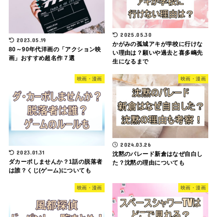
2025.05.30
2023.05.19
かがみの孤城アキが学校に行けな
80～90年代洋画の「アクション映
い理由は？願いや過去と喜多嶋先
画」おすすめ超名作７選
生になるまで
映画・漫画
映画・漫画
2024.03.26
2023.01.31
沈黙のパレード新倉はなぜ自白し
ダカーポしませんか？1話の脱落者
た？沈黙の理由についても
は誰？くじ(ゲーム)についても
映画・漫画
映画・漫画