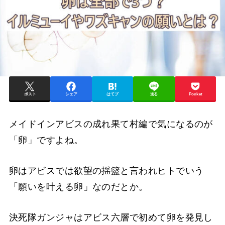
ポスト
シェア
はてブ
送る
Pocket
メイドインアビスの成れ果て村編で気になるのが
「卵」ですよね。
卵はアビスでは欲望の揺籃と言われヒトでいう
「願いを叶える卵」なのだとか。
決死隊ガンジャはアビス六層で初めて卵を発見し