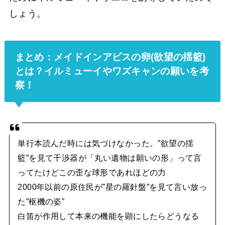
しょう。
まとめ：メイドインアビスの卵(欲望の揺籃)
とは？イルミューイやワズキャンの願いを考
察！
単行本読んだ時には気づけなかった。”欲望の揺
籃”を見て干渉器が「丸い遺物は願いの形」って言
ってたけどこの歪な球形であれほどの力
2000年以前の原住民が”星の羅針盤”を見て言い放っ
た”枢機の姿”
白笛が作用して本来の機能を顕にしたらどうなる