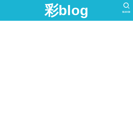
彩blog
SEARCH