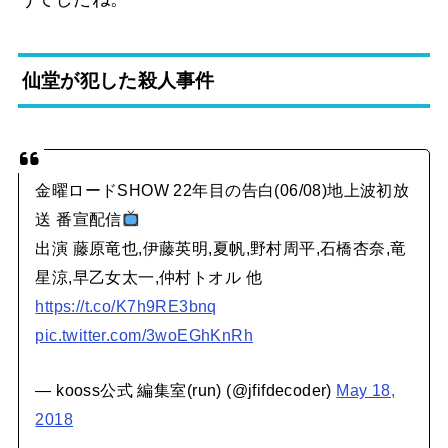
仙堂が犯した殺人事件
金曜ロードSHOW 22年目の告白(06/08)地上波初放
送 番宣配信
出演 藤原竜也,伊藤英明,夏帆,野村周平,石橋杏奈,竜
星涼,早乙女太一,仲村トオル 他
https://t.co/K7h9RE3bnq
pic.twitter.com/3woEGhKnRh
— kooss公式 編集室(run) (@jfifdecoder)
May 18,
2018