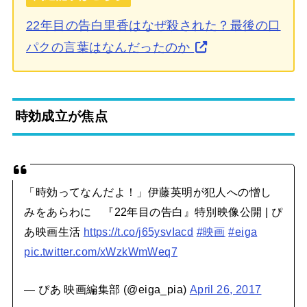
22年目の告白里香はなぜ殺された？最後の口
パクの言葉はなんだったのか
時効成立が焦点
「時効ってなんだよ！」伊藤英明が犯人への憎し
みをあらわに 『22年目の告白』特別映像公開 | ぴ
あ映画生活
https://t.co/j65ysvIacd
#映画
#eiga
pic.twitter.com/xWzkWmWeq7
— ぴあ 映画編集部 (@eiga_pia)
April 26, 2017