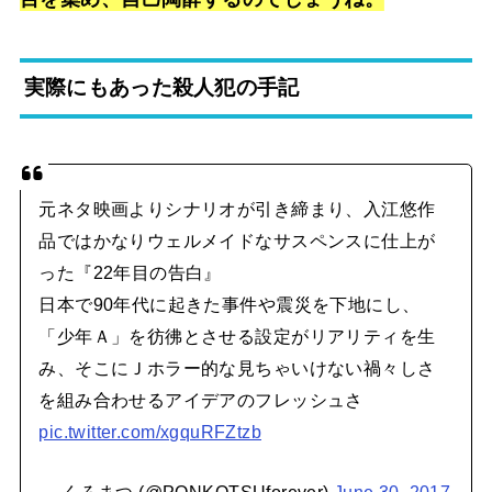
実際にもあった殺人犯の手記
元ネタ映画よりシナリオが引き締まり、入江悠作
品ではかなりウェルメイドなサスペンスに仕上が
った『22年目の告白』
日本で90年代に起きた事件や震災を下地にし、
「少年Ａ」を彷彿とさせる設定がリアリティを生
み、そこにＪホラー的な見ちゃいけない禍々しさ
を組み合わせるアイデアのフレッシュさ
pic.twitter.com/xgquRFZtzb
— くろまつ (@PONKOTSUforever)
June 30, 2017