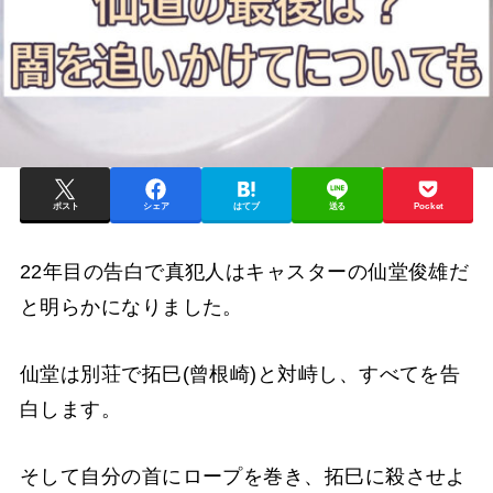
ポスト
シェア
はてブ
送る
Pocket
22年目の告白で真犯人はキャスターの仙堂俊雄だ
と明らかになりました。
仙堂は別荘で拓巳(曾根崎)と対峙し、すべてを告
白します。
そして自分の首にロープを巻き、拓巳に殺させよ