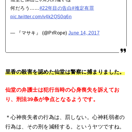
何だろう……
#22年目の告白
#推定有罪
pic.twitter.com/v4k2QS0q6n
— 『マサキ』 (@PrRope)
June 14, 2017
里香の殺害を認めた仙堂は警察に捕まりました。
仙堂の弁護士は犯行当時の心身喪失を訴えてお
り、刑法39条が争点となるようです。
＊心神喪失者の行為は、罰しない。心神耗弱者の
行為は、その刑を減軽する。というヤツですね。