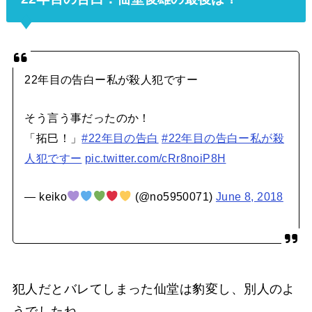
22年目の告白ー私が殺人犯ですー
そう言う事だったのか！
「拓巳！」
#22年目の告白
#22年目の告白ー私が殺
人犯ですー
pic.twitter.com/cRr8noiP8H
— keiko
(@no5950071)
June 8, 2018
犯人だとバレてしまった仙堂は豹変し、別人のよ
うでしたね。