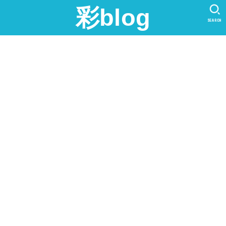
彩blog
SEARCH