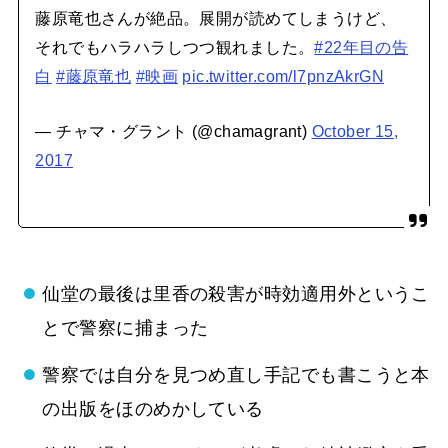
藤原竜也さんが絶品。展開が読めてしまうけど、
それでもハラハラしつつ観れました。
#22年目の告
白
#藤原竜也
#映画
pic.twitter.com/l7pnzAkrGN
— チャマ・グラント (@chamagrant)
October 15,
2017
仙堂の最後は里香の殺害が時効適用外というこ
とで警察に捕まった
警察では自分を見つめ直し手記でも書こうと本
の出版をほのめかしている