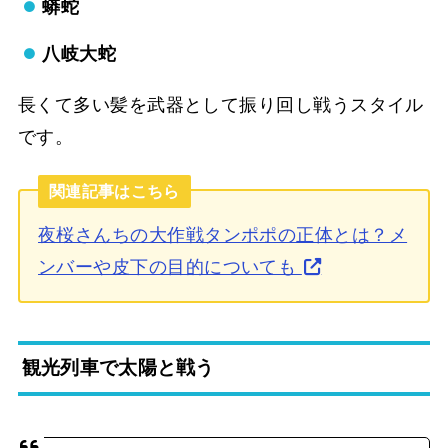
蟒蛇
八岐大蛇
長くて多い髪を武器として振り回し戦うスタイル
です。
関連記事はこちら
夜桜さんちの大作戦タンポポの正体とは？メ
ンバーや皮下の目的についても
観光列車で太陽と戦う