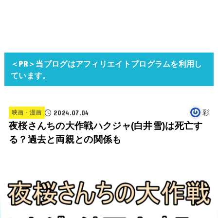
＜PR＞当ブログはアフィリエイトプログラムを利用し
ています。
2024.07.04
彩
映画・漫画
夜桜さんちの大作戦ハクジャ(白井雪)は死亡す
る？過去と両親との関係も