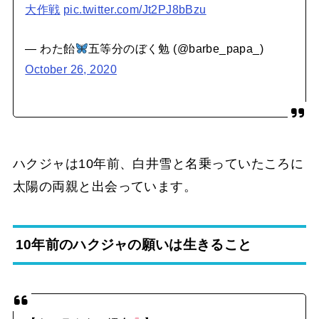
大作戦
pic.twitter.com/Jt2PJ8bBzu
— わた飴
五等分のぼく勉 (@barbe_papa_)
October 26, 2020
ハクジャは10年前、白井雪と名乗っていたころに
太陽の両親と出会っています。
10年前のハクジャの願いは生きること