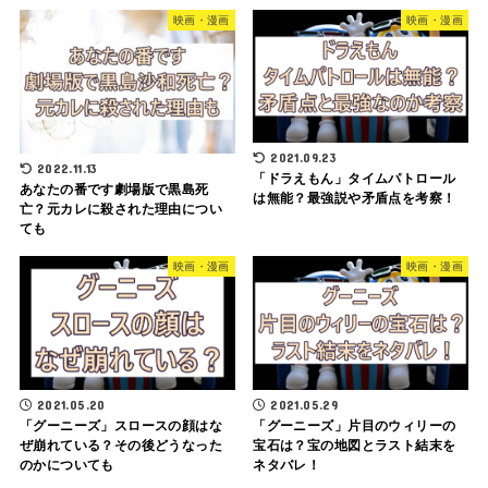
映画・漫画
映画・漫画
2021.09.23
2022.11.13
「ドラえもん」タイムパトロール
あなたの番です劇場版で黒島死
は無能？最強説や矛盾点を考察！
亡？元カレに殺された理由につい
ても
映画・漫画
映画・漫画
2021.05.20
2021.05.29
「グーニーズ」スロースの顔はな
「グーニーズ」片目のウィリーの
ぜ崩れている？その後どうなった
宝石は？宝の地図とラスト結末を
のかについても
ネタバレ！