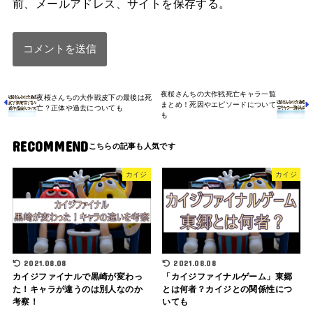
前、メールアドレス、サイトを保存する。
夜桜さんちの大作戦死亡キャラ一覧
夜桜さんちの大作戦皮下の最後は死
まとめ！死因やエピソードについて
亡？正体や過去についても
も
RECOMMEND
カイジ
カイジ
2021.08.08
2021.08.08
カイジファイナルで黒崎が変わっ
「カイジファイナルゲーム」東郷
た！キャラが違うのは別人なのか
とは何者？カイジとの関係性につ
考察！
いても