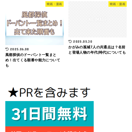
映画・漫画
映画・漫画
2025.05.30
かがみの孤城7人の共通点は？名前
2025.06.08
と登場人物の年代(時代)についても
風都探偵のドーパント一覧まと
め！出てくる順番や能力について
も