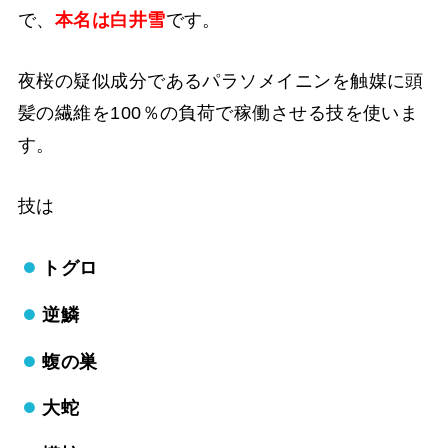
で、
本名は白井雪
です。
夜桜の疑似成分であるパラソメイニンを触媒に頭
髪の繊維を100％の負荷で稼働させる技を使いま
す。
技は
トグロ
逆鱗
蝮の巣
大蛇