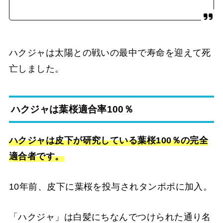
ハクジャは太陽との戦いの最中で寿命を迎えて死
亡しました。
ハクジャは葉桜適合率100％
ハクジャは皮下が研究している葉桜100％の完全
適合者です。
10年前、皮下に葉桜を投与されタンポポに加入。
「ハクジャ」は白髪にちなんでつけられた通り名