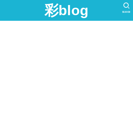
彩blog
SEARCH