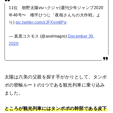
11位 朝野太陽vsハクジャ(週刊少年ジャンプ2020
年46号〜 権平ひつじ「夜桜さんちの大作戦」よ
り)
pic.twitter.com/zJFXjim6Pq
— 真黒コスモス (@axelmagro)
December 30,
2020
太陽は六美の父親を探す手がかりとして、タンポ
ポの密輸ルートの1つである観光列車に乗り込み
ました。
ところが観光列車にはタンポポの幹部である皮下