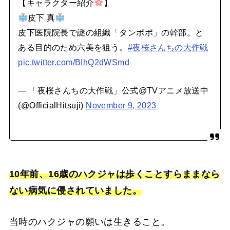
【キャラクター紹介
】
皮下 真
皮下医院院長で謎の組織「タンポポ」の幹部。と
ある目的のため六美を狙う。
#夜桜さんちの大作戦
pic.twitter.com/BIhQ2dWSmd
— 「夜桜さんちの大作戦」公式@TVアニメ放送中
(@OfficialHitsuji)
November 9, 2023
10年前、16歳のハクジャは歩くことすらままなら
ない病気に侵されていました。
当時のハクジャの願いは生きること。