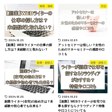
映画・漫画
日記
2024.10.25
2024.12.09
【副業】WEBライターの仕事の探
アットセミナーは怪しい？女性の
し方は？未経験だと取れない？
ためのマネーセミナーの感想や口
コミも
副業・副収入
副業・副収入
2024.10.25
2024.10.25
副業ライター(在宅)の始め方は？未
【副業】WEBライターが在宅で仕
経験や初心者でも出来る？
事を探すならクラウディア？特徴
や口コミについても