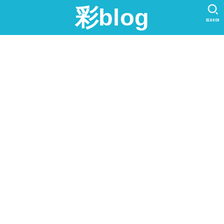
彩blog
SEARCH