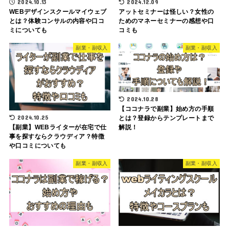
2024.10.13
2024.12.09
WEBデザインスクールマイウェブ
アットセミナーは怪しい？女性の
とは？体験コンサルの内容や口コ
ためのマネーセミナーの感想や口
ミについても
コミも
副業・副収入
副業・副収入
2024.10.28
【ココナラで副業】始め方の手順
2024.10.25
とは？登録からテンプレートまで
解説！
【副業】WEBライターが在宅で仕
事を探すならクラウディア？特徴
や口コミについても
副業・副収入
副業・副収入