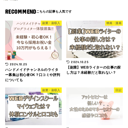
RECOMMEND
副業・副収入
映画・漫画
2024.10.25
2024.10.25
【副業】WEBライターの仕事の探
ハンドメイドチャンネルのライタ
し方は？未経験だと取れない？
ー募集は初心者OK？口コミや評判
についても
副業・副収入
日記