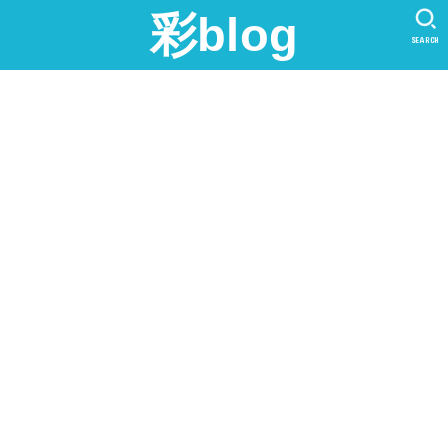
彩blog
SEARCH