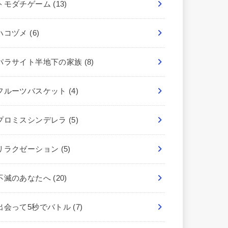
トモダチゲーム
(13)
ハコヅメ
(6)
パラサイト半地下の家族
(8)
フルーツバスケット
(4)
プロミスシンデレラ
(5)
リラクゼーション
(5)
不滅のあなたへ
(20)
出会って5秒でバトル
(7)