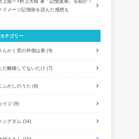
村上龍一+村上天晴 著「記憶漫画」を紹介！
Ｖイメージ記憶術を読んだ感想も
カテゴリー
さんかく窓の外側は夜
(9)
ただ離婚してないだけ
(7)
よふかしのうた
(6)
カイジ
(9)
キングダム
(14)
サザエさん
(10)