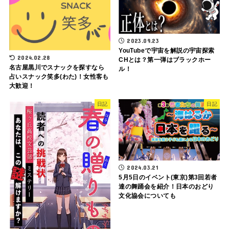
2023.09.23
YouTubeで宇宙を解説の宇宙探索
2024.02.28
CHとは？第一弾はブラックホー
名古屋黒川でスナックを探すなら
ル！
占いスナック笑多(わた)！女性客も
大歓迎！
日記
日記
2024.03.21
5月5日のイベント(東京)第3回若者
達の舞踊会を紹介！日本のおどり
文化協会についても