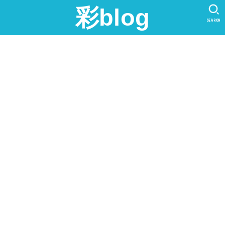
彩blog
SEARCH