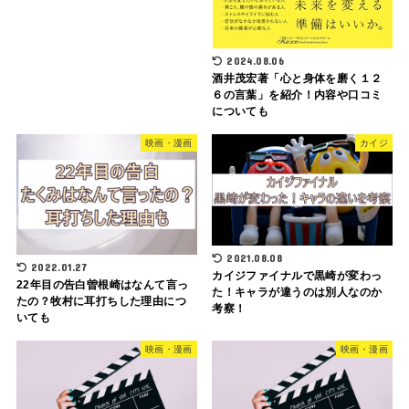
2024.08.06
酒井茂宏著「心と身体を磨く１２
６の言葉」を紹介！内容や口コミ
についても
映画・漫画
カイジ
2021.08.08
2022.01.27
カイジファイナルで黒崎が変わっ
22年目の告白曽根崎はなんて言っ
た！キャラが違うのは別人なのか
たの？牧村に耳打ちした理由につ
考察！
いても
映画・漫画
映画・漫画