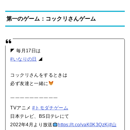
第一のゲーム：コックリさんゲーム
◤ 毎月17日は
#いなりの日
◢
コックリさんをするときは
必ず友達と一緒に
￣￣￣￣￣￣￣￣￣￣
TVアニメ
#トモダチゲーム
日本テレビ、BS日テレにて
2022年4月より放送
https://t.co/vaK0K3QzKj
#山