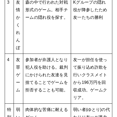
3
友
森の中で行われた対戦
Kグループの隠れ
情
形式のゲーム。相手チ
役が降参したため
か
ームの隠れ役を探す。
友一たちの勝利
く
れ
ん
ぼ
4
友
参加者が弁護人となり
友一が担任を使っ
罪
犯人役を助ける。裁判
て振り込め詐欺を
ゲ
にかけられた友達を見
行いクラスメイト
ー
捨てることでゲームを
から196万円を回
ム
拒否することも可能。
収成功。ゲームク
リア。
特
弱
肉体的な苦痛に耐える
弱い者(ゆとり)の代
別
い
ゲーム
わりに友一が暴力