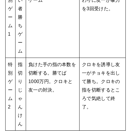
ゲ
者
を3回受けた。
ー
勝
ム
ち
1
ゲ
ー
ム
特
指
負けた手の指の本数を
クロキを誘導し友
別
切
切断する。勝てば
一がチョキを出し
ゲ
り
1000万円。クロキと
て勝ち。クロキの
ー
じ
友一の対決。
指を切断するとこ
ム
ゃ
ろで気絶して終
2
ん
了。
け
ん