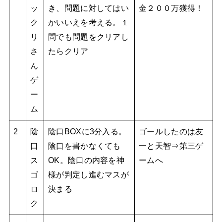
ッ
き、問題に対してはい
金２００万獲得！
ク
かいいえを考える。１
リ
問でも問題をクリアし
さ
たらクリア
ん
ゲ
ー
ム
2
陰
陰口BOXに3分入る。
ゴールしたのは友
口
陰口を書かなくても
一と天智⇒第三ゲ
ス
OK。陰口の内容を神
ームへ
ゴ
様が判定し進むマスが
ロ
決まる
ク