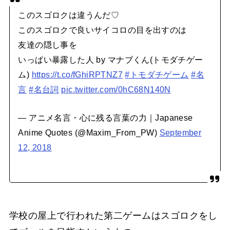
このスゴロクは違うんだ♡
このスゴロクで良いサイコロの目を出すのは
友達の隠し事を
いっぱい暴露した人 by マナブくん(トモダチゲー
ム)
https://t.co/fGhiRPTNZ7
#トモダチゲーム
#名
言
#名台詞
pic.twitter.com/0hC68N140N
— アニメ名言・心に残る言葉の力｜Japanese
Anime Quotes (@Maxim_From_PW)
September
12, 2018
学校の屋上で行われた第二ゲームはスゴロクをし