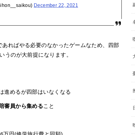
on__saikou)
December 22, 2021
であればやる必要のなかったゲームなため、四部
というのが大前提になります。
は進めるが四部はいなくなる
陪審員から集める
こと
6万円(修学旅行費と同額)