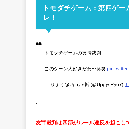
トモダチゲーム：第四ゲー
レ！
トモダチゲームの友情裁判
このシーン大好きだわ〜笑笑
pic.twit
— りょう@Uppy’s垢 (@UppysRyo7)
J
友罪裁判は四部がルール違反を起こし