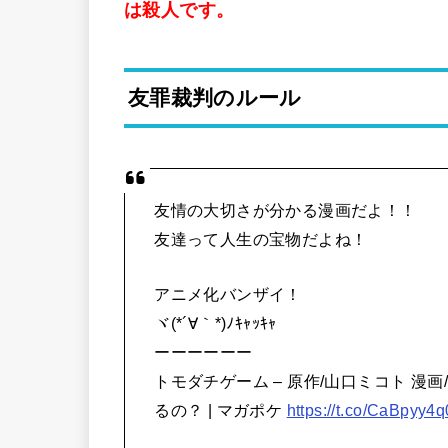
は殺人です。
友罪裁判のルール
友情の大切さが分かる漫画だよ！！
友達って人生の宝物だよね！
アニメ化バンザイ！
ヾ(*´∀｀*)ﾉｷｬｯｷｬ
ーーーーーー
トモダチゲーム – 原作/山口ミコト 漫画
るの？ | マガポケ
https://t.co/CaBpyy4