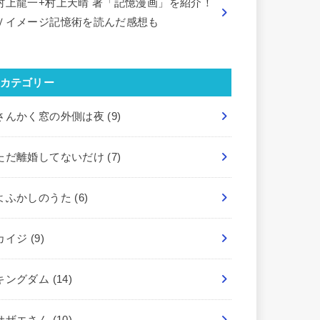
村上龍一+村上天晴 著「記憶漫画」を紹介！
Ｖイメージ記憶術を読んだ感想も
カテゴリー
さんかく窓の外側は夜
(9)
ただ離婚してないだけ
(7)
よふかしのうた
(6)
カイジ
(9)
キングダム
(14)
サザエさん
(10)