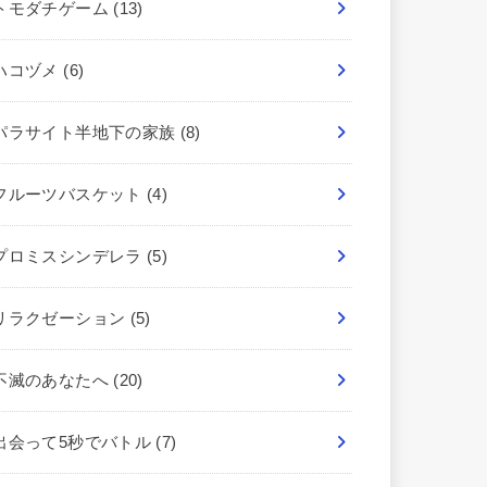
トモダチゲーム
(13)
ハコヅメ
(6)
パラサイト半地下の家族
(8)
フルーツバスケット
(4)
プロミスシンデレラ
(5)
リラクゼーション
(5)
不滅のあなたへ
(20)
出会って5秒でバトル
(7)