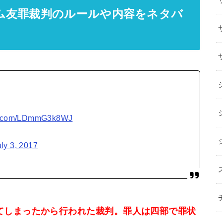
ム友罪裁判のルールや内容をネタバ
ter.com/LDmmG3k8WJ
uly 3, 2017
てしまったから行われた裁判。罪人は四部で罪状