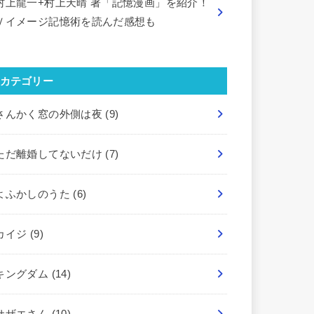
村上龍一+村上天晴 著「記憶漫画」を紹介！
Ｖイメージ記憶術を読んだ感想も
カテゴリー
さんかく窓の外側は夜
(9)
ただ離婚してないだけ
(7)
よふかしのうた
(6)
カイジ
(9)
キングダム
(14)
サザエさん
(10)