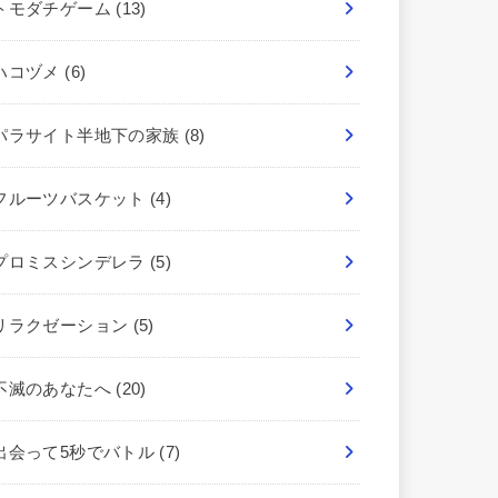
トモダチゲーム
(13)
ハコヅメ
(6)
パラサイト半地下の家族
(8)
フルーツバスケット
(4)
プロミスシンデレラ
(5)
リラクゼーション
(5)
不滅のあなたへ
(20)
出会って5秒でバトル
(7)