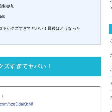
強制参加
5年
ロキがクズすぎてヤバい！最後はどうなった
クズすぎてヤバい！
ん！
er.com/nzgDdaKbMf