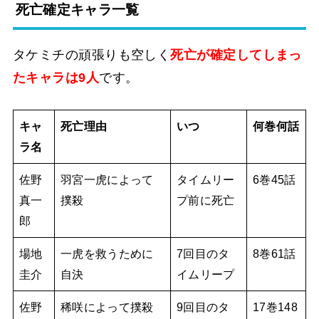
死亡確定キャラ一覧
タケミチの頑張りも空しく
死亡が確定してしまっ
たキャラは9人
です。
キャ
死亡理由
いつ
何巻何話
ラ名
佐野
羽宮一虎によって
タイムリー
6巻45話
真一
撲殺
プ前に死亡
郎
場地
一虎を救うために
7回目のタ
8巻61話
圭介
自決
イムリープ
佐野
稀咲によって撲殺
9回目のタ
17巻148