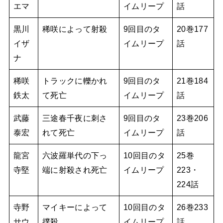
エマ
イムリープ
話
黒川
稀咲によって射殺
9回目のタ
20巻177
イザ
イムリープ
話
ナ
稀咲
トラックに轢かれ
9回目のタ
21巻184
鉄太
て死亡
イムリープ
話
武藤
三途春千夜に刺さ
9回目のタ
23巻206
泰宏
れて死亡
イムリープ
話
龍宮
六波羅単代の下っ
10回目のタ
25巻
寺堅
端に射殺され死亡
イムリープ
223・
224話
寺野
マイキーによって
10回目のタ
26巻233
サウ
撲殺
イムリープ
話