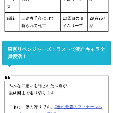
ス
鶴蝶
三途春千夜に刀で
10回目のタ
29巻257
斬られて死亡
イムリープ
話
東京リベンジャーズ：ラストで死亡キャラ全
員復活！
みんなに思いを託された武道が
最終回まで走り切ります
「君は…僕の誇りです」
#走れ最強のフィナーレへ