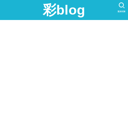
彩blog
SEARCH