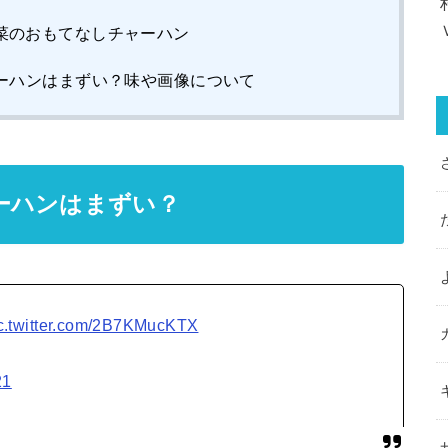
菜のおもてなしチャーハン
ーハンはまずい？味や画像について
ーハンはまずい？
c.twitter.com/2B7KMucKTX
21