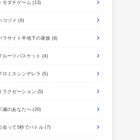
トモダチゲーム
(13)
ハコヅメ
(6)
パラサイト半地下の家族
(8)
フルーツバスケット
(4)
プロミスシンデレラ
(5)
リラクゼーション
(5)
不滅のあなたへ
(20)
出会って5秒でバトル
(7)