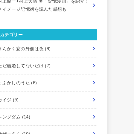
村上龍一+村上天晴 著「記憶漫画」を紹介！
Ｖイメージ記憶術を読んだ感想も
カテゴリー
さんかく窓の外側は夜
(9)
ただ離婚してないだけ
(7)
よふかしのうた
(6)
カイジ
(9)
キングダム
(14)
サザエさん
(10)