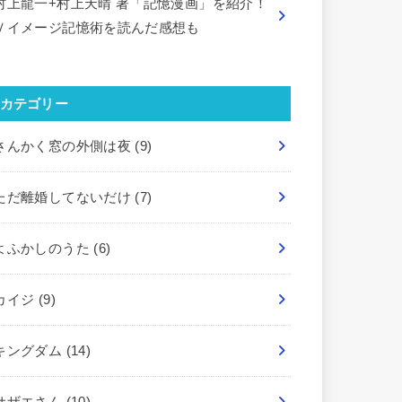
村上龍一+村上天晴 著「記憶漫画」を紹介！
Ｖイメージ記憶術を読んだ感想も
カテゴリー
さんかく窓の外側は夜
(9)
ただ離婚してないだけ
(7)
よふかしのうた
(6)
カイジ
(9)
キングダム
(14)
サザエさん
(10)