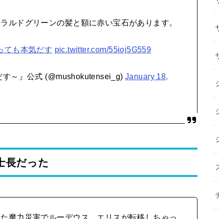
メラルドグリーンの髪と額に赤い宝石があります。
っても本気だす
pic.twitter.com/55ioj5G559
公式 (@mushokutensei_g)
January 18,
士長だった
した魔力災害でルーデウス、エリスが転移しちゃっ