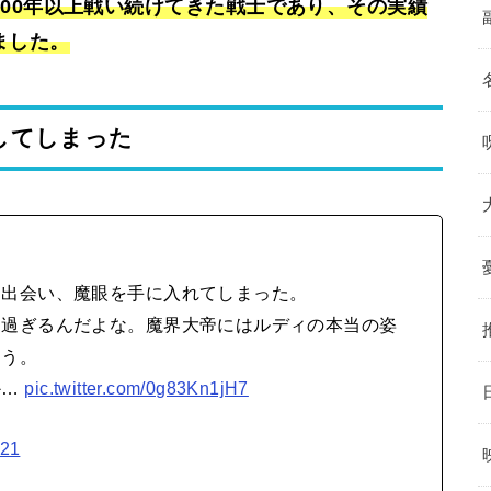
00年以上戦い続けてきた戦士であり、その実績
ました。
してしまった
に出会い、魔眼を手に入れてしまった。
ト過ぎるんだよな。魔界大帝にはルディの本当の姿
ろう。
か…
pic.twitter.com/0g83Kn1jH7
021