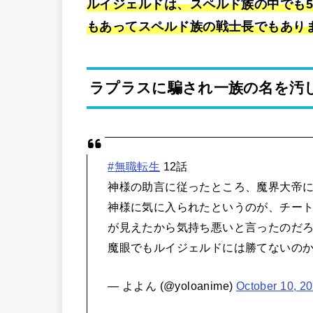
ルイジェルドは、スペルド族の中でも5
もあってスペルド族の戦士長でもあり
ラプラスに騙され一族の名を汚
#無職転生
12話
神様の助言に従ったところ、魔界大帝
神様に気に入られたというのが、チー
が見えたから気持ち悪いと言ったのだ
魔眼でもルイジェルドには勝てないの
— よよん (@yoloanime)
October 10, 2