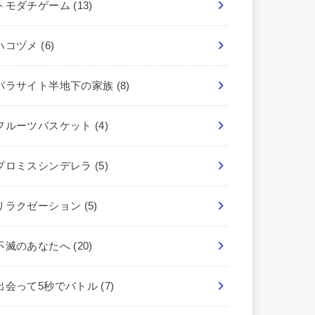
トモダチゲーム
(13)
ハコヅメ
(6)
パラサイト半地下の家族
(8)
フルーツバスケット
(4)
プロミスシンデレラ
(5)
リラクゼーション
(5)
不滅のあなたへ
(20)
出会って5秒でバトル
(7)