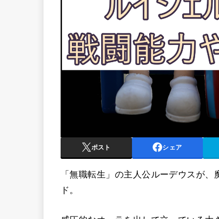
ポスト
シェア
「無職転生」の主人公ルーデウスが、
ド。