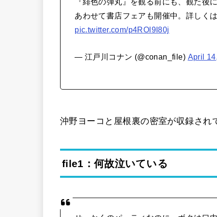
『緋色の弾丸』を観る前にも、観た後
あわせて書店フェアも開催中。詳しく
pic.twitter.com/p4ROl9I80j
— 江戸川コナン (@conan_file)
April 14
沖野ヨーコと屋根裏の密室が収録されている
file1：何故泣いている