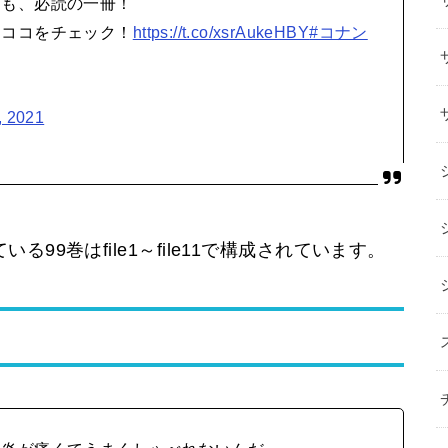
にも、必読の一冊！
はココをチェック！
https://t.co/xsrAukeHBY
#コナン
, 2021
99巻はfile1～file11で構成されています。