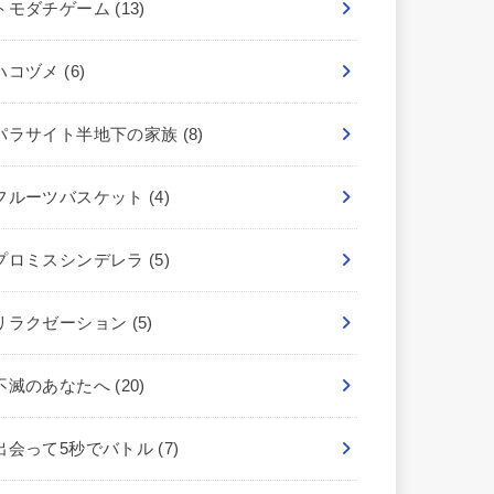
トモダチゲーム
(13)
ハコヅメ
(6)
パラサイト半地下の家族
(8)
フルーツバスケット
(4)
プロミスシンデレラ
(5)
リラクゼーション
(5)
不滅のあなたへ
(20)
出会って5秒でバトル
(7)