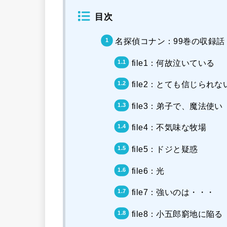
目次
名探偵コナン：99巻の収録話
file1：何故泣いている
file2：とても信じられな
file3：弟子で、魔法使い
file4：不気味な牧場
file5：ドジと疑惑
file6：光
file7：強いのは・・・
file8：小五郎窮地に陥る