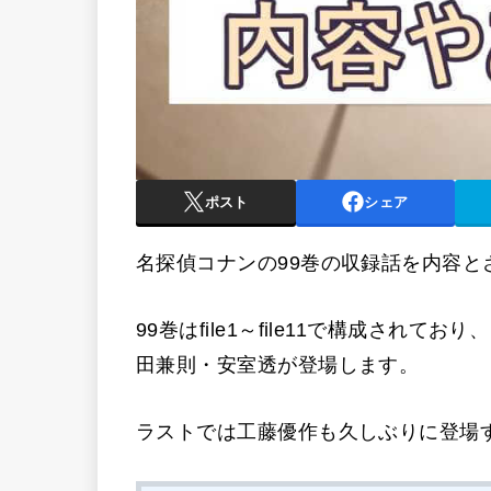
ポスト
シェア
名探偵コナンの99巻の収録話を内容と
99巻はfile1～file11で構成さ
田兼則・安室透が登場します。
ラストでは工藤優作も久しぶりに登場