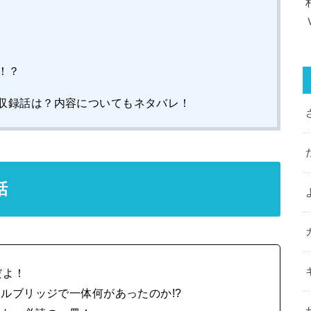
ー！？
の収録話は？内容についてもネタバレ！
話
だよ！
ルブリッジで一体何があったのか!?