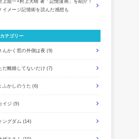
村上龍一+村上天晴 著「記憶漫画」を紹介！
Ｖイメージ記憶術を読んだ感想も
カテゴリー
さんかく窓の外側は夜
(9)
ただ離婚してないだけ
(7)
よふかしのうた
(6)
カイジ
(9)
キングダム
(14)
サザエさん
(10)