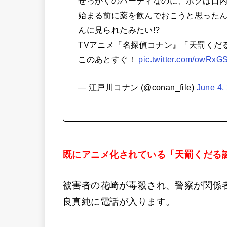
せっかくのパーティなのに、ボクは口
始まる前に薬を飲んでおこうと思った
んに見られたみたい!?
TVアニメ『名探偵コナン』「天罰くだ
このあとすぐ！
pic.twitter.com/owRxG
— 江戸川コナン (@conan_file)
June 4,
既にアニメ化されている「天罰くだる
被害者の花崎が毒殺され、警察が関係
良真純に電話が入ります。