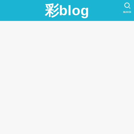
彩blog
SEARCH