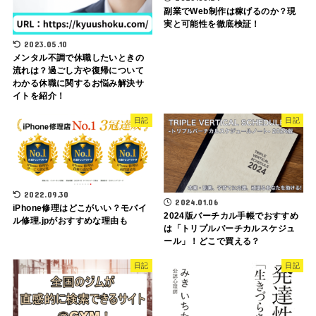
副業でWeb制作は稼げるのか？現
実と可能性を徹底検証！
2023.05.10
メンタル不調で休職したいときの
流れは？過ごし方や復帰について
わかる休職に関するお悩み解決サ
イトを紹介！
日記
日記
2022.09.30
2024.01.06
iPhone修理はどこがいい？モバイ
2024版バーチカル手帳でおすすめ
ル修理.jpがおすすめな理由も
は「トリプルバーチカルスケジュ
ール」！どこで買える？
日記
日記