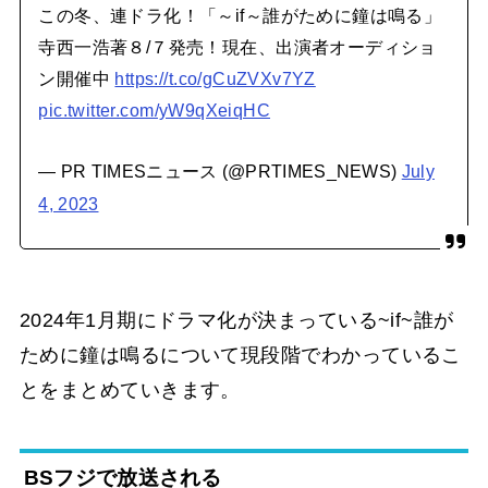
この冬、連ドラ化！「～if～誰がために鐘は鳴る」
寺西一浩著８/７発売！現在、出演者オーディショ
ン開催中
https://t.co/gCuZVXv7YZ
pic.twitter.com/yW9qXeiqHC
— PR TIMESニュース (@PRTIMES_NEWS)
July
4, 2023
2024年1月期にドラマ化が決まっている~if~誰が
ために鐘は鳴るについて現段階でわかっているこ
とをまとめていきます。
BSフジで放送される