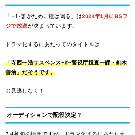
「~if~誰がために鐘は鳴る」は
2024年1月にBSフ
ジで放送
が決まっています。
ドラマ化するにあたってのタイトルは
「寺西一浩サスペンス~if~警視庁捜査一課・剣木
善治」だそうです。
お見逃しなく！
オーディションで配役決定？
7月初旬の情報ですが、ドラマ化するにあたりオ