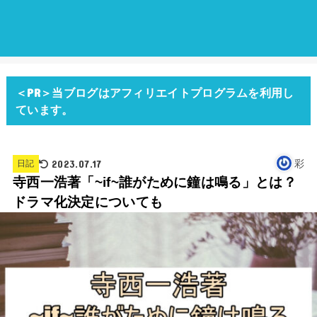
＜PR＞当ブログはアフィリエイトプログラムを利用し
ています。
2023.07.17
彩
日記
寺西一浩著「~if~誰がために鐘は鳴る」とは？
ドラマ化決定についても