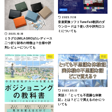
2025.11.18
音楽変換ソフトTuneFab歌詞のダ
ウンロードは？使い方や評判口コ
ミについても
2025.10.18
ミラグロ(MILAGRO)のレディース
二つ折り財布の特徴は？仕様や評
判レビューについても
日記
日記
2023.05.13
実話！「とっても不思議な体験
記」とは？どこで買えるのかにつ
いても