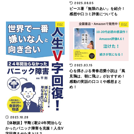
2025.08.05
ピース著「無限のあい」を紹介！
感想や口コミ評価についても
日記
日記
2023.03.15
心を揺さぶる青春恋愛小説は「風
見鶏は、朝に飛ぶ」がおすすめ！
感動の実話の口コミや感想まと
め！
2023.10.28
【体験談】平剛 (著)24年間治らな
かったパニック障害を克服！人生V
字回復させた本とは？