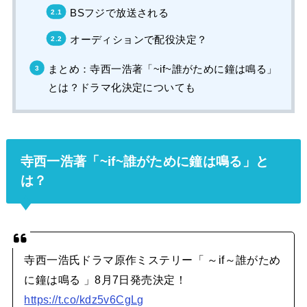
BSフジで放送される
オーディションで配役決定？
まとめ：寺西一浩著「~if~誰がために鐘は鳴る」
とは？ドラマ化決定についても
寺西一浩著「~if~誰がために鐘は鳴る」と
は？
寺西一浩氏ドラマ原作ミステリー「 ～if～誰がため
に鐘は鳴る 」8月7日発売決定！
https://t.co/kdz5v6CgLg