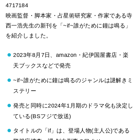
4717184
映画監督・脚本家・占星術研究家・作家である寺
西一浩先生の新刊を「~if~誰がために鐘は鳴る」
を紹介しました。
2023年8月7日、amazon・紀伊国屋書店・楽
天ブックスなどで発売
~if~誰がために鐘は鳴るのジャンルは謎解きミ
ステリー
発売と同時に2024年1月期のドラマ化も決定し
ている(BSフジで放送)
タイトルの「if」は、登場人物(主人公)である