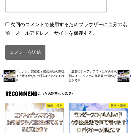
次回のコメントで使用するためブラウザーに自分の名
前、メールアドレス、サイトを保存する。
「コナン」安室透と諸伏高明の関係
「逆襲のシャア」ララァは私の母の
は？時は金なりの意味についても考
意味は?シャアとの年齢差や関係な
察
どを考察
RECOMMEND
映画・漫画
映画・漫画