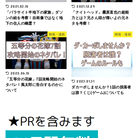
2021.03.15
2021.12.29
「パラサイト半地下の家族」ダソ
「ナイトヘッド」霧原直也の超能
ンの絵を考察！自画像ではなく地
力とは？兄さん頭が痛いよの元ネ
下の住人の幽霊？
タを考察！
映画・漫画
映画・漫画
2025.06.15
「五等分の花嫁」7話攻略開始のネ
2023.01.31
タバレ！風太郎に告白するのかに
ダカーポしませんか？1話の脱落者
ついて
は誰？くじ(ゲーム)についても