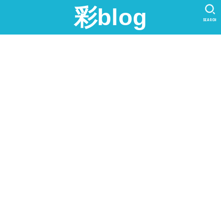
彩blog
SEARCH