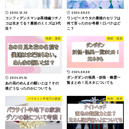
2022.12.30
2024.08.25
コンフィデンスマンjp英雄編ツチノ
ワンピースウタの最後のセリフは
コは生きてる？最後のミミズは3代
何て言ったのか考察！口パクはど
目？
こ？
映画・漫画
映画・漫画
2024.08.08
ダンダダンの怪異・妖怪・幽霊一
2024.09.16
覧まとめ！元ネタについても
あの花のめんまの願いとは？その
後どうなったのかについても
パラサイト半地下の家族
映画・漫画