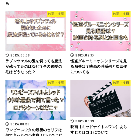
も
映画・漫画
映画・漫画
2025.06.08
2023.02.13
ラプンツェルの髪を切っても魔法
怪盗グルーミニオンシリーズを見
が残ってたのはなぜ？その後髪の
る順番は？映画の時系列と次回作
毛はどうなった？
についても
映画・漫画
映画・漫画
2023.05.19
2024.08.25
映画【ミッドナイトスワン】あら
ワンピースウタの最後のセリフは
すじと口コミについて
何て言ったのか考察！口パクはど