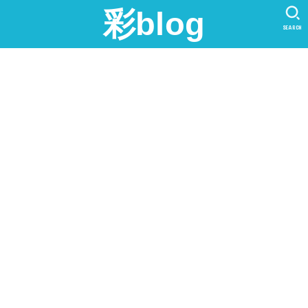
彩blog
SEARCH