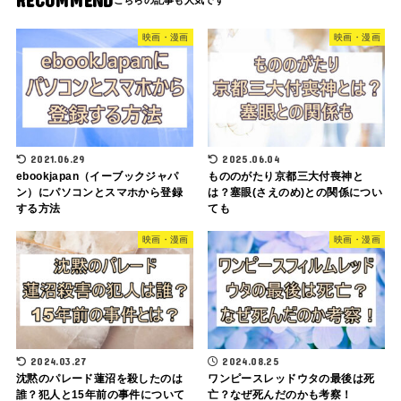
RECOMMEND
映画・漫画
映画・漫画
2021.06.29
2025.06.04
ebookjapan（イーブックジャパ
もののがたり京都三大付喪神と
ン）にパソコンとスマホから登録
は？塞眼(さえのめ)との関係につい
する方法
ても
映画・漫画
映画・漫画
2024.03.27
2024.08.25
沈黙のパレード蓮沼を殺したのは
ワンピースレッドウタの最後は死
誰？犯人と15年前の事件について
亡？なぜ死んだのかも考察！