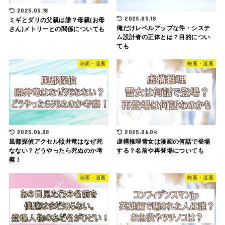
2025.05.18
2025.05.18
ミギとダリの父親は誰？母親(お母
俺だけレベルアップな件・システ
さん)メトリーとの関係についても
ム設計者の正体とは？目的につい
ても
映画・漫画
映画・漫画
2025.06.08
2025.06.04
風都探偵アクセル照井竜はなぜ死
虚構推理雪女は漫画の何話で登場
なない？どうやったら死ぬのか考
する？名前や再登場についても
察！
映画・漫画
映画・漫画