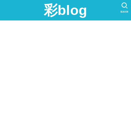
彩blog
SEARCH