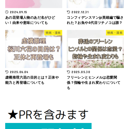
2024.09.15
2022.12.31
あの花登場人物のあだ名がひど
コンフィデンスマンjp英雄編で騙さ
い！由来や意味についても
れた？お魚や4代目ツチノコは誰？
映画・漫画
映画・漫画
2025.06.04
2025.05.30
虚構推理六花の目的とは？正体や
フリーレンとヒンメルは恋愛関
能力と再登場についても
係？指輪や生まれ変わりについて
も