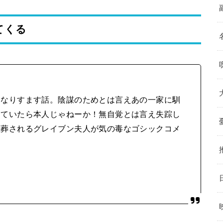
てくる
になりすます話。陰謀のためとは言えあの一家に馴
っていたら本人じゃねーか！無自覚とは言え失踪し
埋葬されるグレイブン夫人が気の毒なゴシックコメ