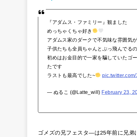
『アダムス・ファミリー』観ました
めっちゃくちゃ好き
アダムス家のダークで不気味な雰囲気が
子供たちも全員ちゃんとぶっ飛んでる
初めはお金目的で一家を騙していたゴ
たです
ラストも最高でした~
pic.twitter.c
— ぬるこ (@Latte_will)
February 23, 2
ゴメズの兄フェスタ―は25年前に兄弟