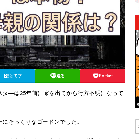
はてブ
送る
Pocket
スタ―は25年前に家を出てから行方不明になって
ーにそっくりなゴードンでした。