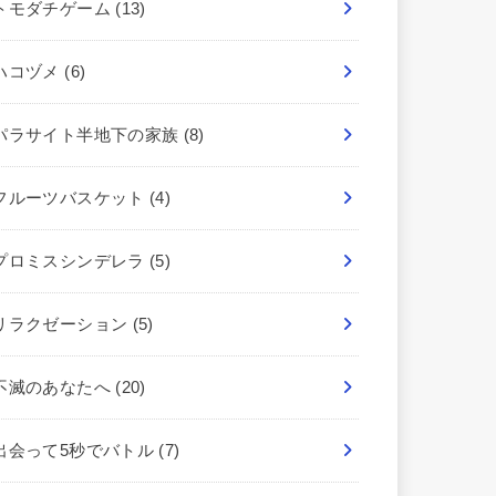
トモダチゲーム
(13)
ハコヅメ
(6)
パラサイト半地下の家族
(8)
フルーツバスケット
(4)
プロミスシンデレラ
(5)
リラクゼーション
(5)
不滅のあなたへ
(20)
出会って5秒でバトル
(7)