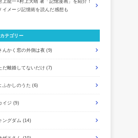
村上龍一+村上天晴 著「記憶漫画」を紹介！
Ｖイメージ記憶術を読んだ感想も
カテゴリー
さんかく窓の外側は夜
(9)
ただ離婚してないだけ
(7)
よふかしのうた
(6)
カイジ
(9)
キングダム
(14)
サザエさん
(10)