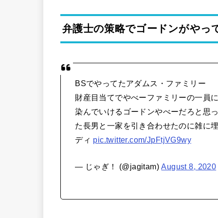
弁護士の策略でゴードンがやっ
BSでやってたアダムス・ファミリー
財産目当てでやべーファミリーの一員
染んでいけるゴードンやべーだろと思
た長男と一家を引き合わせたのに雑に
ディ
pic.twitter.com/JpFtjVG9wy
— じゃぎ！ (@jagitam)
August 8, 2020