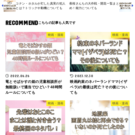
コナン・ホタルが灯した真実の犯人
夜桜さんちの大作戦・開花一覧まと
とは？トリックや動機についても
め！能力についても
RECOMMEND
映画・漫画
映画・漫画
2022.06.26
2023.12.30
竜とそばかすの姫の児童相談所が
映画約束のネバーランドママ(イザ
無能扱いで適当でひどい？48時間
ベラ)の最後は死亡？その後につい
ルールについても
ても
映画・漫画
映画・漫画