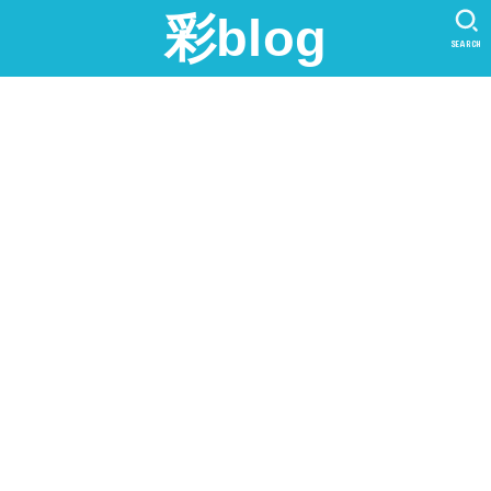
彩blog
SEARCH