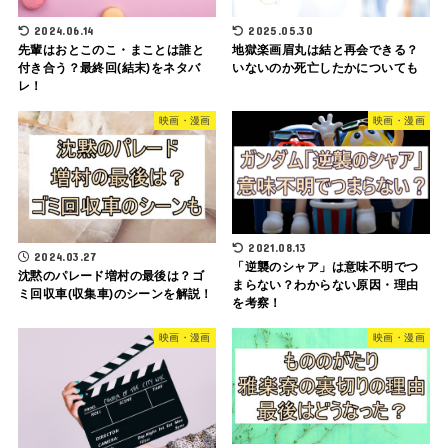
2024.06.14
2025.05.30
先輩はおとこのこ・まことは誰と
地獄楽画眉丸は結と再会できる？
付き合う？最終回(結末)をネタバ
いないのか死亡したかについても
レ！
映画・漫画
映画・漫画
2021.08.13
2024.03.27
「逆襲のシャア」は意味不明でつ
沈黙のパレード増村の最後は？ゴ
まらない？わからない原因・理由
ミ回収車(収集車)のシーンを解説！
を考察！
映画・漫画
映画・漫画