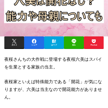
ポスト
シェア
はてブ
送る
Pocket
夜桜さんちの大作戦に登場する夜桜六美はスパイ
を生業とする家族の当主。
夜桜家といえば特殊能力である「開花」が気にな
りますが、六美は当主なので開花能力がありませ
ん。