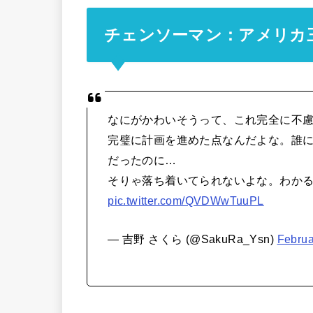
チェンソーマン：アメリカ
なにがかわいそうって、これ完全に不
完璧に計画を進めた点なんだよな。誰
だったのに…
そりゃ落ち着いてられないよな。わか
pic.twitter.com/QVDWwTuuPL
— 吉野 さくら (@SakuRa_Ysn)
Februa