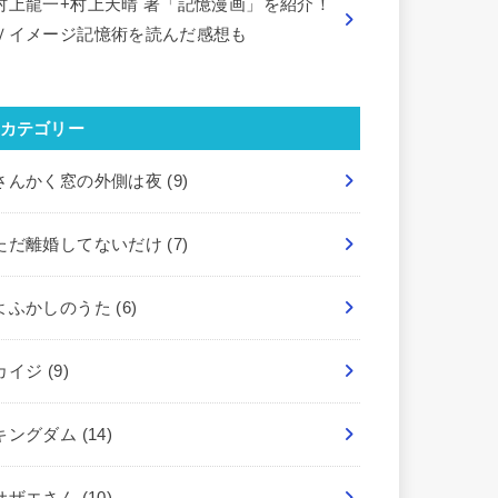
村上龍一+村上天晴 著「記憶漫画」を紹介！
Ｖイメージ記憶術を読んだ感想も
カテゴリー
さんかく窓の外側は夜
(9)
ただ離婚してないだけ
(7)
よふかしのうた
(6)
カイジ
(9)
キングダム
(14)
サザエさん
(10)