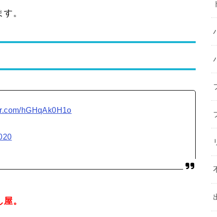
ます。
ter.com/hGHqAk0H1o
2020
し屋。