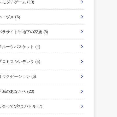
トモダチゲーム
(13)
ハコヅメ
(6)
パラサイト半地下の家族
(8)
フルーツバスケット
(4)
プロミスシンデレラ
(5)
リラクゼーション
(5)
不滅のあなたへ
(20)
出会って5秒でバトル
(7)