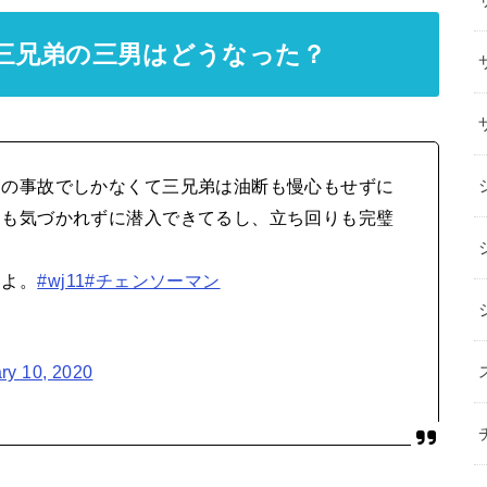
三兄弟の三男はどうなった？
慮の事故でしかなくて三兄弟は油断も慢心もせずに
にも気づかれずに潜入できてるし、立ち回りも完璧
るよ。
#wj11
#チェンソーマン
ry 10, 2020