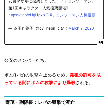
安藤マサキに投票しました！『チェンソーマン』
第1回キャラクター人気投票開催!!
https://t.co/xfJgUpxtzG
#チェンソーマン人気投票
— 薬子丸薬子 (@c7_neon_city_)
March 7, 2020
公安のメンバーたち。
ボム(レゼ)の攻撃を止めるため、
発砲の許可を取
っている間にボムの攻撃により爆殺
される。
野茂・副隊長：レゼの襲撃で死亡