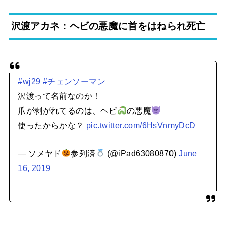
沢渡アカネ：ヘビの悪魔に首をはねられ死亡
#wj29
#チェンソーマン
沢渡って名前なのか！
爪が剥がれてるのは、ヘビ
の悪魔
使ったからかな？
pic.twitter.com/6HsVnmyDcD
— ソメヤド
参列済
(@iPad63080870)
June
16, 2019