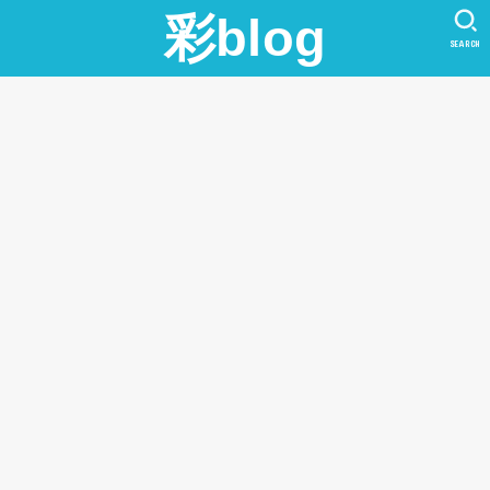
彩blog
SEARCH