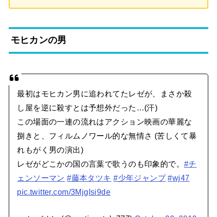
モヒカンの男
最初はモヒカン男に追われてたレゼが、まさか殺
し屋を逆に殺すとは予想外だった…(汗)
この場面の一連の流れはアクション映画の華麗な
捌きと、フィルムノワール的な無情さ (苦しくて暴
れもがく男の演出)
レゼがどこかの国の言葉で歌うのも印象的で。
#チ
ェンソーマン
#藤本タツキ
#少年ジャンプ
#wj47
pic.twitter.com/3MjgIsi9de