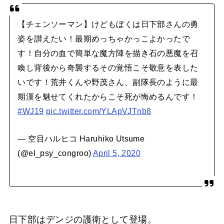
【チェンソーマン】けどもぼくは日下部さんの勇
姿を讃えたい！最期めっちゃかっこよかったで
す！自分の血で簡単な魔方陣を描き石の悪魔を召
喚し背後から奇襲するその覚悟こそ敬意を表した
いです！荒井くんや野茂さん、副隊長のように最
期漢を魅せてくれたからこそ死が悔めるんです！
#WJ19
pic.twitter.com/YLApVJTnb8
— 空目ハルヒコ Haruhiko Utsume
(@el_psy_congroo)
April 5, 2020
日下部はデンジの護衛として登場。