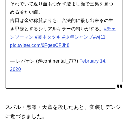
それでいて返り血もつかず澄まし顔で三男を見つ
める冷たい瞳。
吉田は金や称賛よりも、合法的に殺し出来るの生
き甲斐とするシリアルキラーの匂いがする。
#チェ
ンソーマン
#藤本タツキ
#少年ジャンプ
#wj11
pic.twitter.com/6FgesCFJh8
— レバオン (@continental_777)
February 14,
2020
スバル・黒瀬・天童を殺したあと、変装しデンジ
に近づきました。