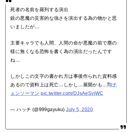
死者の名前を羅列する演出
銃の悪魔の災害的な強さを演出する為の物かと思
いましたが…
主要キャラでも人間、人間の命が悪魔の前で塵の
様に無くなる恐怖を書く為の演出だったんです
ね…
しかしこの文字の書かれ方は事後作られた資料感
あるので資料上は死亡…しかし…展開かも…⁇
#チ
ェンソーマン
pic.twitter.com/DJsAeSvjWC
— ハッチ (@999gayuku)
July 5, 2020