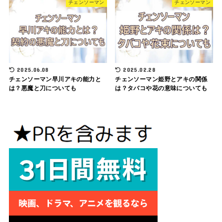
チェンソーマン
チェンソーマン
2025.06.08
2025.02.28
チェンソーマン早川アキの能力と
チェンソーマン姫野とアキの関係
は？悪魔と刀についても
は？タバコや花の意味についても