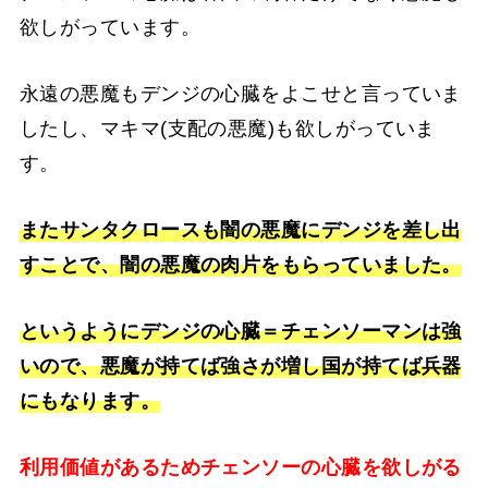
欲しがっています。
永遠の悪魔もデンジの心臓をよこせと言っていま
したし、マキマ(支配の悪魔)も欲しがっていま
す。
またサンタクロースも闇の悪魔にデンジを差し出
すことで、闇の悪魔の肉片をもらっていました。
というようにデンジの心臓＝チェンソーマンは強
いので、悪魔が持てば強さが増し国が持てば兵器
にもなります。
利用価値があるためチェンソーの心臓を欲しがる