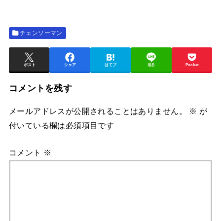
チェンソーマン
ポスト
シェア
はてブ
送る
Pocket
コメントを残す
メールアドレスが公開されることはありません。
※
が
付いている欄は必須項目です
コメント
※