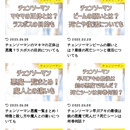
2025.06.08
2025.02.28
チェンソーマンのマキマの正体は
チェンソーマンビームの願いと
悪魔？ラスボスの目的についても
は？最後の死亡シーンと復活につ
いても
チェンソーマン
チェンソーマン
2025.06.08
2025.06.08
チェンソーマン悪魔一覧まとめ！
チェンソーマン早川アキの最後は
特徴と殺し方や魔人との違いにつ
銃の悪魔で死んだ？死亡シーンは
いても
何巻何話？