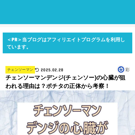
＜PR＞当ブログはアフィリエイトプログラムを利用し
ています。
2025.02.28
彩
チェンソーマン
チェンソーマンデンジ(チェンソー)の心臓が狙
われる理由は？ポチタの正体から考察！