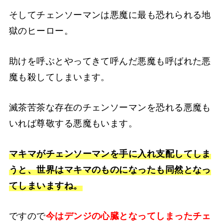
そしてチェンソーマンは悪魔に最も恐れられる地
獄のヒーロー。
助けを呼ぶとやってきて呼んだ悪魔も呼ばれた悪
魔も殺してしまいます。
滅茶苦茶な存在のチェンソーマンを恐れる悪魔も
いれば尊敬する悪魔もいます。
マキマがチェンソーマンを手に入れ支配してしま
うと、世界はマキマのものになったも同然となっ
てしまいますね。
ですので
今はデンジの心臓となってしまったチェ