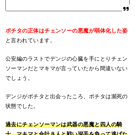
ポチタの正体はチェンソーの悪魔が弱体化した姿
と言われています。
公安編のラストでデンジの心臓を手にとりチェン
ソーマンだとマキマが言っていたから間違いない
でしょう。
デンジがポチタと出会ったころ、ポチタは瀕死の
状態でした。
過去にチェンソーマンは武器の悪魔と四人の騎
士、マキマと合計８人と戦い深手を負って逃げた