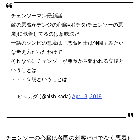
チェンソーマン最新話
敵の悪魔がデンジの心臓=ポチタ(チェンソーの悪
魔)に執着してるのは意味深だ
一話のゾンビの悪魔は「悪魔同士は仲間」みたい
な考え方だったわけで
それなのにチェンソーが悪魔から狙われる立場と
いうことは
・・・立場ということは？
— ヒシカダ (@hishikada)
April 8, 2019
チェンソーの心臓は各国の刺客だけでなく悪魔も