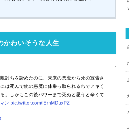
のかわいそうな人生
て敵討ちを諦めたのに、未来の悪魔から死の宣告さ
てには死んで銃の悪魔に体乗っ取られるわでアキく
ぎる。しかもこの後パワーまで死ぬと思うと辛くて
ーマン
pic.twitter.com/IErhMDuxPZ
0