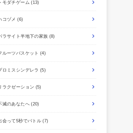
トモダチゲーム
(13)
ハコヅメ
(6)
パラサイト半地下の家族
(8)
フルーツバスケット
(4)
プロミスシンデレラ
(5)
リラクゼーション
(5)
不滅のあなたへ
(20)
出会って5秒でバトル
(7)