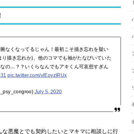
！
両腕なくなってるじゃん！最初こそ描き忘れを疑い
はり描き忘れか)、他のコマでも袖がたなびいていた
償なの…？？いくらなんでもアキくん可哀想すぎん
31
pic.twitter.com/vlEoyzIRUx
psy_congroo)
July 5, 2020
んな悪魔とでも契約したいとマキマに相談しに行