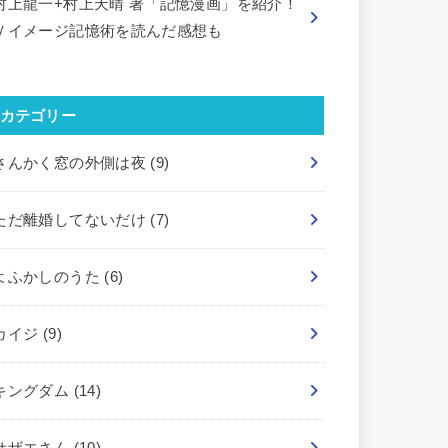
村上龍一+村上天晴 著「記憶漫画」を紹介！
Ｖイメージ記憶術を読んだ感想も
カテゴリー
さんかく窓の外側は夜
(9)
ただ離婚してないだけ
(7)
よふかしのうた
(6)
カイジ
(9)
キングダム
(14)
サザエさん
(10)