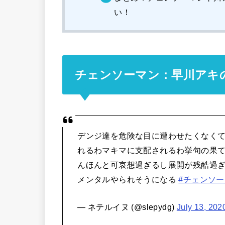
い！
チェンソーマン：早川アキ
デンジ達を危険な目に遭わせたくなく
れるわマキマに支配されるわ挙句の果
んほんと可哀想過ぎるし展開が残酷過
メンタルやられそうになる
#チェンソ
— ネテルイヌ (@slepydg)
July 13, 202