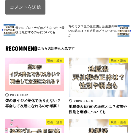
青のミブロ血の立志団と壬生浪の戦
青のミブロ・ナギはどうなった？最
いの結末は？京八館はどうなったの
後は死亡するのかについても
か
RECOMMEND
映画・漫画
映画・漫画
2024.08.03
聲の形イジメ美化でありえない？
2025.06.04
再会して友達になれるのか考察！
地獄楽天仙(蓮)の正体とは？名前や
性別と弱点についても
映画・漫画
映画・漫画