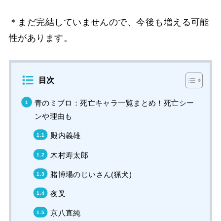
＊まだ完結していませんので、今後も増える可能
性があります。
目次
青のミブロ：死亡キャラ一覧まとめ！死亡シー
ンや理由も
殿内義雄
木村寿太郎
賭博場のじいさん(猟犬)
夜叉
京八直純