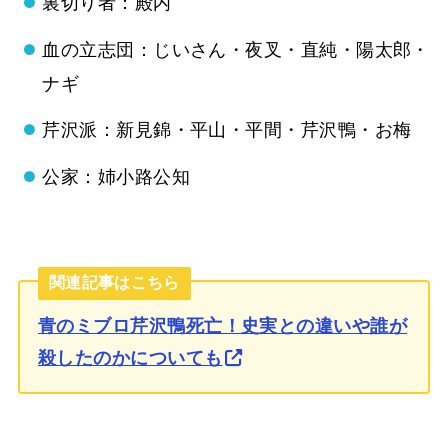
裏切り者：殿内
血の立志団：じいさん・夜叉・直純・陽太郎・
ナギ
芹沢派：新見錦・平山・平間・芹沢鴨・お梅
公家：姉小路公知
関連記事はこちら
青のミブロ芹沢鴨死亡！史実との違いや誰が
殺したのかについても