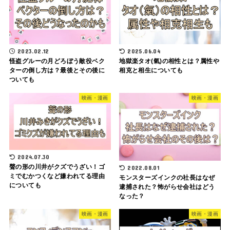
2023.02.12
2025.06.04
怪盗グルーの月どろぼう敵役ベク
地獄楽タオ(氣)の相性とは？属性や
ターの倒し方は？最後とその後に
相克と相生についても
ついても
映画・漫画
映画・漫画
2024.07.30
聲の形の川井がクズでうざい！ゴ
2022.08.01
ミでむかつくなど嫌われてる理由
モンスターズインクの社長はなぜ
についても
逮捕された？怖がらせ会社はどう
なった？
映画・漫画
映画・漫画