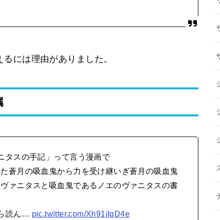
えるには理由がありました。
属
ニタスの手記」って言う漫画で
れた蒼月の吸血鬼から力を受け継いぎ蒼月の吸血鬼
るヴァニタスと吸血鬼であるノエのヴァニタスの書
ら読ん…
pic.twitter.com/Xh91jIqD4e