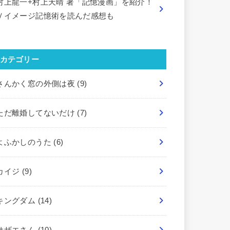
村上龍一+村上天晴 著「記憶漫画」を紹介！
Ｖイメージ記憶術を読んだ感想も
カテゴリー
さんかく窓の外側は夜
(9)
ただ離婚してないだけ
(7)
よふかしのうた
(6)
カイジ
(9)
キングダム
(14)
サザエさん
(10)