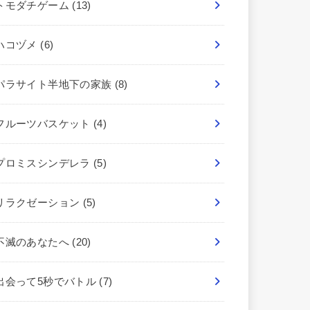
トモダチゲーム
(13)
ハコヅメ
(6)
パラサイト半地下の家族
(8)
フルーツバスケット
(4)
プロミスシンデレラ
(5)
リラクゼーション
(5)
不滅のあなたへ
(20)
出会って5秒でバトル
(7)