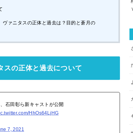
て
」ヴァニタスの正体と過去は？目的と蒼月の
タスの正体と過去について
り、石田彰ら新キャストが公開
ic.twitter.com/HhOs64LjHG
une 7, 2021