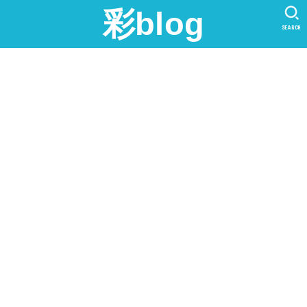
彩blog
SEARCH