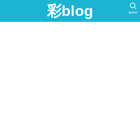
彩blog
SEARCH