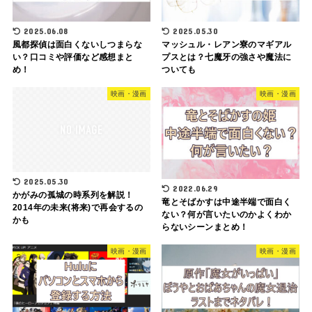
2025.06.08
2025.05.30
風都探偵は面白くないしつまらな
マッシュル・レアン寮のマギアル
い？口コミや評価など感想まと
プスとは？七魔牙の強さや魔法に
め！
ついても
映画・漫画
映画・漫画
2025.05.30
2022.06.29
かがみの孤城の時系列を解説！
竜とそばかすは中途半端で面白く
2014年の未来(将来)で再会するの
ない？何が言いたいのかよくわか
かも
らないシーンまとめ！
映画・漫画
映画・漫画