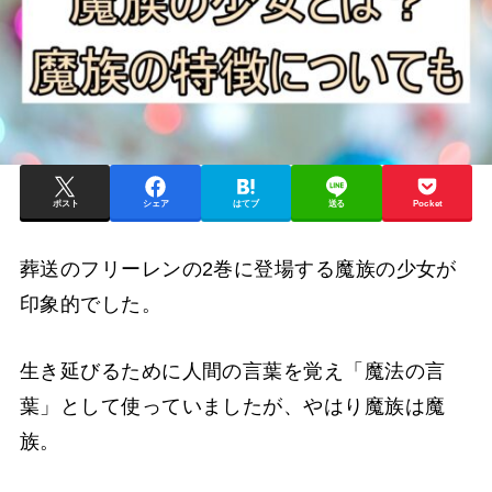
ポスト
シェア
はてブ
送る
Pocket
葬送のフリーレンの2巻に登場する魔族の少女が
印象的でした。
生き延びるために人間の言葉を覚え「魔法の言
葉」として使っていましたが、やはり魔族は魔
族。