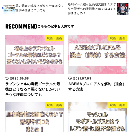
処刑ゲーム桜ケ丘高校文芸部ミステ
盾の勇者の成り上がりキールは女？
リー読者への挑戦状とは？口コミや
性別や強さについても
評価まとめ！
RECOMMEND
映画・漫画
映画・漫画
2025.06.08
2021.07.09
ラプンツェルの毒親ゴーテルの最
ABEMAプレミアムを解約（退会）
後はどうなる？悪くないしかわい
する方法
そうな理由についても
映画・漫画
映画・漫画