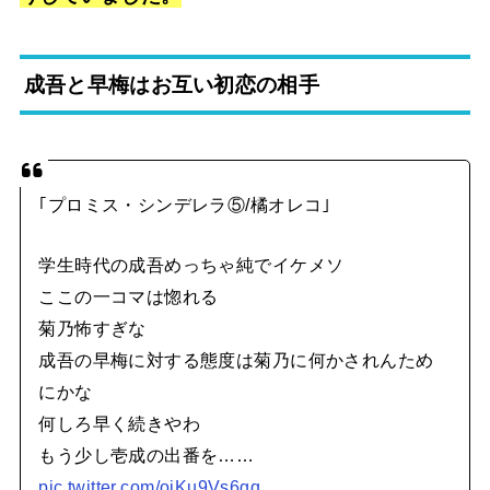
成吾と早梅はお互い初恋の相手
｢プロミス・シンデレラ⑤/橘オレコ｣
学生時代の成吾めっちゃ純でイケメソ
ここの一コマは惚れる
菊乃怖すぎな
成吾の早梅に対する態度は菊乃に何かされんため
にかな
何しろ早く続きやわ
もう少し壱成の出番を……
pic.twitter.com/ojKu9Vs6gq