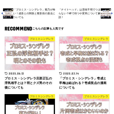
「プロミス・シンデレラ」菊乃が怖
「ナイトヘッド」は意味不明でつま
い！成吾との関係と整形前の過去に
らない？岬で待つや変革について解
ついても
説！
RECOMMEND
プロミスシンデレラ
プロミスシンデレラ
2025.06.13
2025.03.14
プロミス・シンデレラ旦那正弘の
「プロミス・シンデレラ」壱成と
浮気相手とは？明とクズ男のその
早梅は結ばれる？壱成視点の漫画
後についても
についても
プロミスシンデレラ
プロミスシンデレラ