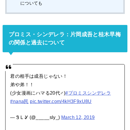
についても
プロミス・シンデレラ：片岡成吾と桂木早梅
の関係と過去について
君の相手は成吾じゃない！
弟や弟！！
(少女漫画にハマる20代♂)
#プロミスシンデレラ
#nana民
pic.twitter.com/4kH3F9xU8U
— Ꮥ Ꮮ Ꮍ (@_____sly_)
March 12, 2019