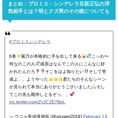
まとめ：プロミス・シンデレラ旦那正弘の浮
気相手とは？明とクズ男のその後についても
#プロミスシンデレラ
6巻
菊乃が本格的に手を出して来る
こっわ〜
何なのこの人
成吾はなんでこの人にこんなに好
かれたんだろ
そこをはよ知りたい
そして壱
成よ、、ようやった
君たちのそんなシーン
が見られて本当にありがとうございました
そし
てこの先も期待しとるぞっ、、
pic.twitter.com/Zy2CZE7BgL
— ウニャ美@漫画垢 (@unyami2019)
February 13,