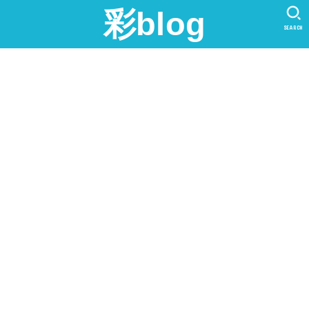
彩blog
SEARCH