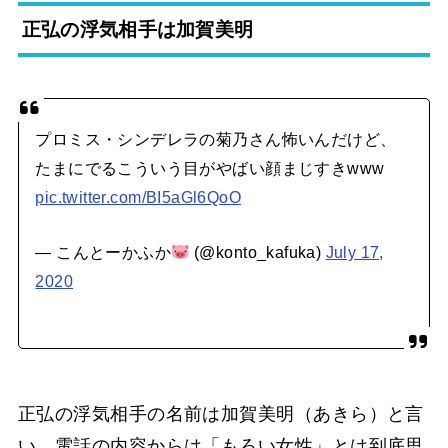
正弘の浮気相手は加賀美明
プロミス・シンデレラの菊乃さん怖いんだけど、
たまにでるこういう目がやばい顔まじすきwww
pic.twitter.com/BI5aGl6QoO
— こんとーかふか
(@konto_kafuka)
July 17,
2020
正弘の浮気相手の名前は加賀美明（あきら）と言
い、電話の内容からは「もろい女性」とは到底思