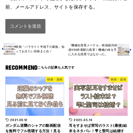
前、メールアドレス、サイトを保存する。
「機械化母星メーテル」映画銀河鉄
映画「パラサイト半地下の家族」知
道999終着駅の真実！機械の体を手
っておきたい伏線まとめ！
に入れる惑星ではなかった。
RECOMMEND
映画・漫画
映画・漫画
2021.08.12
2025.05.18
ガンダム逆襲のシャアの動画配信
耳をすませば実写のラスト(最後)結
を無料でフル視聴する方法！見る
末をネタバレ！雫と聖司は結婚す