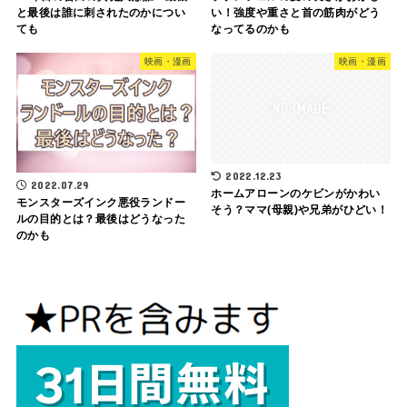
と最後は誰に刺されたのかについ
い！強度や重さと首の筋肉がどう
ても
なってるのかも
映画・漫画
映画・漫画
2022.12.23
2022.07.29
ホームアローンのケビンがかわい
モンスターズインク悪役ランドー
そう？ママ(母親)や兄弟がひどい！
ルの目的とは？最後はどうなった
のかも