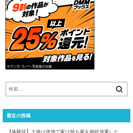
検
索:
最近の投稿
【体験談】土地は借地で家は持ち家を相続放棄した