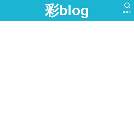
彩blog
SEARCH