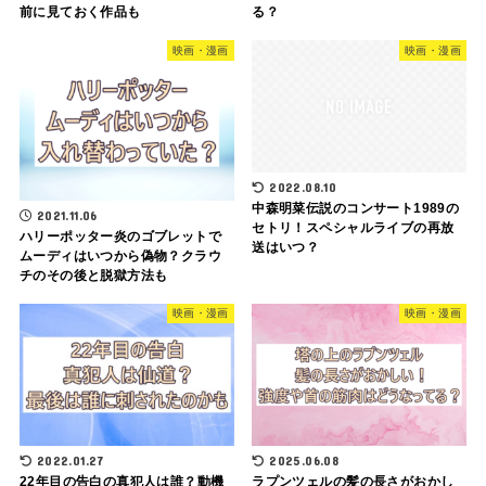
前に見ておく作品も
る？
映画・漫画
映画・漫画
2022.08.10
中森明菜伝説のコンサート1989の
2021.11.06
セトリ！スペシャルライブの再放
ハリーポッター炎のゴブレットで
送はいつ？
ムーディはいつから偽物？クラウ
チのその後と脱獄方法も
映画・漫画
映画・漫画
2022.01.27
2025.06.08
22年目の告白の真犯人は誰？動機
ラプンツェルの髪の長さがおかし