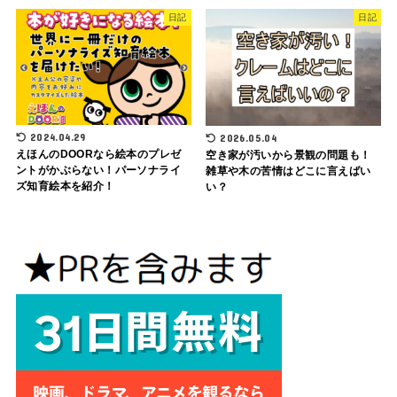
日記
日記
2024.04.29
2026.05.04
えほんのDOORなら絵本のプレゼ
空き家が汚いから景観の問題も！
ントがかぶらない！パーソナライ
雑草や木の苦情はどこに言えばい
ズ知育絵本を紹介！
い？