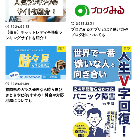
2023.12.31
2024.09.23
ブログみるアプリとは？使い方や
【仙台】チャットレディ事務所ラ
ブログ村についても
ンキングサイトを紹介！
日記
日記
2024.01.04
福岡県のガラス修理なら時々屋(と
きときや)がおすすめ！料金や対応
地域についても