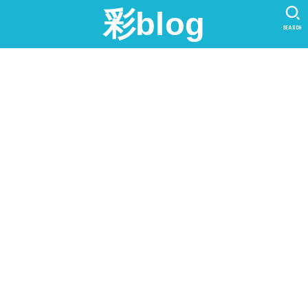
彩blog
SEARCH