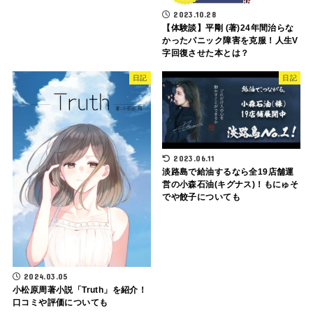
2023.10.28
【体験談】平剛 (著)24年間治らな
かったパニック障害を克服！人生V
字回復させた本とは？
日記
日記
2023.06.11
淡路島で給油するなら全19店舗運
営の小森石油(キグナス)！もにゅそ
でや餃子についても
2024.03.05
小松原周著小説「Truth」を紹介！
口コミや評価についても