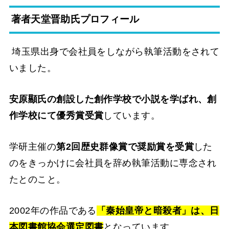
著者天堂晋助氏プロフィール
埼玉県出身で会社員をしながら執筆活動をされて
いました。
安原顯氏の創設した創作学校で小説を学ばれ、創
作学校にて優秀賞受賞
しています。
学研主催の
第2回歴史群像賞で奨励賞を受賞
した
のをきっかけに会社員を辞め執筆活動に専念され
たとのこと。
2002年の作品である
「秦始皇帝と暗殺者」は、日
本図書館協会選定図書
となっています。