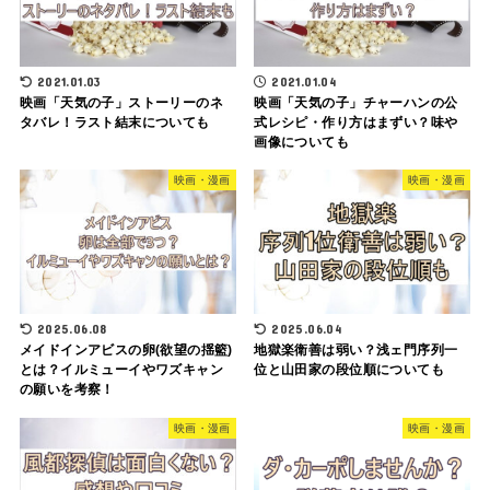
2021.01.03
2021.01.04
映画「天気の子」ストーリーのネ
映画「天気の子」チャーハンの公
タバレ！ラスト結末についても
式レシピ・作り方はまずい？味や
画像についても
映画・漫画
映画・漫画
2025.06.08
2025.06.04
メイドインアビスの卵(欲望の揺籃)
地獄楽衛善は弱い？浅ェ門序列一
とは？イルミューイやワズキャン
位と山田家の段位順についても
の願いを考察！
映画・漫画
映画・漫画