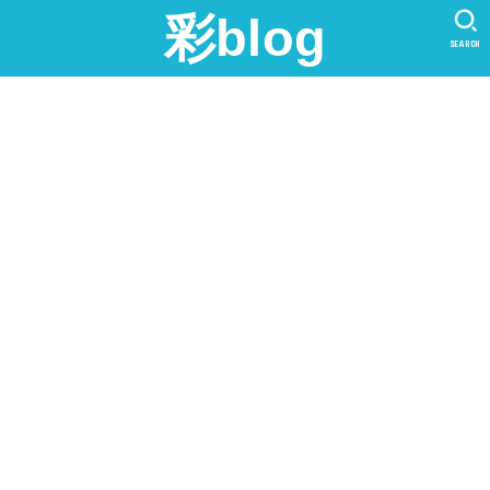
彩blog
SEARCH