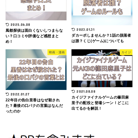
2025.06.08
2023.01.31
風都探偵は面白くないしつまらな
ダカーポしませんか？1話の脱落者
い？口コミや評価など感想まと
は誰？くじ(ゲーム)についても
め！
映画・漫画
カイジ
2021.08.08
2022.01.27
カイジファイナルゲームの篠田麻
22年目の告白里香はなぜ殺され
里子の配役と登場シーン！どこに
た？最後の口パクの言葉はなんだ
出てるかを解説！
ったのか